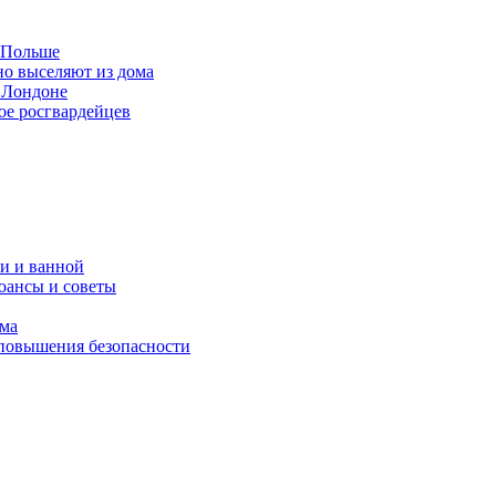
в Польше
но выселяют из дома
 Лондоне
ое росгвардейцев
и и ванной
юансы и советы
ома
 повышения безопасности