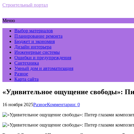
Строительный портал
Меню
Выбор материалов
Планирование ремонта
Бюджет и экономия
Дизайн интерьера
Инженерные системы
Ошибки и предупреждения
Сантехника
Умный дом и автоматизация
Разное
Карта сайта
«Удивительное ощущение свободы»: Пи
16 ноября 2025
Разное
Комментарии: 0