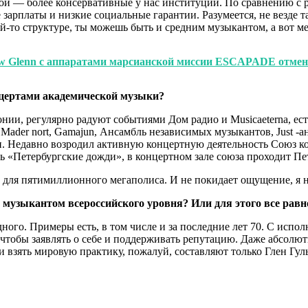
вой — более консервативные у нас институции. По сравнению с
 зарплаты и низкие социальные гарантии. Разумеется, не везде 
кой-то структуре, ты можешь быть и средним музыкантом, а вот 
w Glenn с аппаратами марсианской миссии ESCAPADE отмени
нцертами академической музыки?
нии, регулярно радуют событиями Дом радио и Musicaeterna, ес
, Mader nort, Gamajun, Ансамбль независимых музыкантов, Just -
и. Недавно возродил активную концертную деятельность Союз к
ь «Петербургские дожди», в концертном зале союза проходит Пе
но для пятимиллионного мегаполиса. И не покидает ощущение, я 
музыкантом всероссийского уровня? Или для этого все равно
го. Примеры есть, в том числе и за последние лет 70. С исполн
 чтобы заявлять о себе и поддерживать репутацию. Даже абсолю
ли взять мировую практику, пожалуй, составляют только Глен Гул