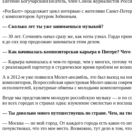
Евгений БогучарскийПисатель, член Союза журналистов Росси
«РосБалт» продолжает цикл интервью с жителями Санкт-Петерб
с композитором Артуром Зобниным.
— Сколько лет ты уже занимаешься музыкой?
— 30 лет. Сочинять начал сразу же, как ноты узнал. Гордо пр
я до сих пор продолжаю заниматься этим делом.
— Как начиналась композиторская карьера в Питере? Чего 
— Карьера начиналась в чем-то проще, чем у многих, потому 
с реализацией партитур в студенческое время проблем не возн
А в 2012-м уже появился Молот-ансамбль, это был выход на но
композиторов, Всероссийская оркестровая Молот-школа соврем
исполнителей, культурные обмены с молодыми композиторами 
Везде мы представляем молодую российскую музыку — и по соде
во всех городах и странах одна: изумление смелостью и восх
— Ты довольно много путешествуешь по стране. Чем, на тво
— Москва — не мой город. От каждого города есть какое-то и
почувствовал, что это мое место. Возможно, тут дело в том, чт