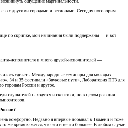
 возникнуть ощущение маргинальности.
 его с другими городами и регионами. Сегодня поговорим
ьнице по скрипке, мои начинания были поддержаны — и вот
ыканта-исполнителя и много друзей-исполнителей —
олучилось сделать. Международные семинары для молодых
о», 34 и 35 фестивали «Звуковые пути», Лаборатория ПТЗ для
о городам России и другое.
еди слушателей находятся и скептики, но в целом реакция
омпозиторов.
 России?
очень комфортно. Недавно я впервые побывал в Тюмени и тоже
в то же время кажется, что это и нечто большее. В любом случае