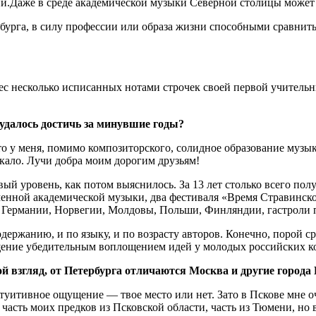
и.Даже в среде академической музыки Северной столицы может
урга, в силу профессии или образа жизни способными сравнить
инес несколько исписанных нотами строчек своей первой учител
удалось достичь за минувшие годы?
что у меня, помимо композиторского, солидное образование муз
икало. Лучи добра моим дорогим друзьям!
вый уровень, как потом выяснилось. За 13 лет столько всего п
енной академической музыки, два фестиваля «Время Стравинског
Германии, Норвегии, Молдовы, Польши, Финляндии, гастроли п
ржанию, и по языку, и по возрасту авторов. Конечно, порой ср
ищение убедительным воплощением идей у молодых российских к
й взгляд, от Петербурга отличаются Москва и другие города
нтуитивное ощущение — твое место или нет. Зато в Пскове мне 
о часть моих предков из Псковской области, часть из Тюмени, но 