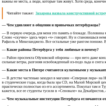
важны не места, а люди, которые там живут. Хотя среда, конечн
Читайте также:
Захарова назвала конструктивной встре
— Чем удивляют в общении и привычках петербуржцы?
— В первую очередь для меня это память о блокаде. Половина м
Слово «скучно» здесь через «ч» говорят. Ну и становишься не
Рафаэль и Микеланджело. Все остальные уже рангом пониже. В 
— Какие районы Петербурга у тебя любимые и почему?
— Район проспекта Обуховской обороны — про него даже конце
сильные ветры, разгоняя освобожденный из-подо льда и снега 
— Какие места в Питере считаются культовыми у музыкант
— В детстве частенько заходил в магазин «Северная лира» на 
в студенческие годы, когда была эра CD, на Малой Морской ц
практически полностью из его ассортимента. Покупал там и Ту
кажется, все ее студенты тусили в «Сеновале» на Декабристов,
— Чем музыкальные институции Петербурга отличаются от т