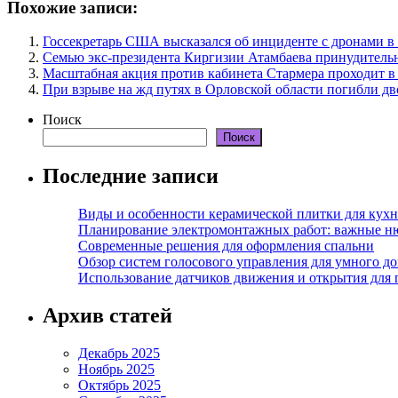
Похожие записи:
Госсекретарь США высказался об инциденте с дронами 
Семью экс-президента Киргизии Атамбаева принудитель
Масштабная акция против кабинета Стармера проходит в
При взрыве на жд путях в Орловской области погибли дв
Поиск
Поиск
Последние записи
Виды и особенности керамической плитки для кухн
Планирование электромонтажных работ: важные н
Современные решения для оформления спальни
Обзор систем голосового управления для умного д
Использование датчиков движения и открытия для
Архив статей
Декабрь 2025
Ноябрь 2025
Октябрь 2025