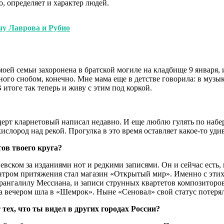
о, определяет и характер людей.
чу Лаврова и Рубио
оей семьи захоронена в братской могиле на кладбище 9 января, 
много снобом, конечно. Мне мама еще в детстве говорила: в муз
итоге так теперь и живу с этим под коркой.
рт кларнетовый написал недавно. И еще люблю гулять по набер
кислород над рекой. Прогулка в это время оставляет какое-то у
ов твоего круга?
Невском за изданиями нот и редкими записями. Он и сейчас есть
ентром притяжения стал магазин «Открытый мир». Именно с этих
рангалилу Мессиана, и записи струнных квартетов композиторов 
 а вечером шла в «Шемрок». Ныне «Сеновал» свой статус потерял
ех, что ты видел в других городах России?