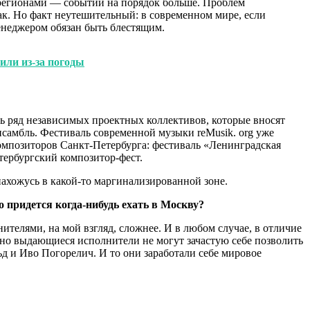
 регионами — событий на порядок больше. Проблем
так. Но факт неутешительный: в современном мире, если
менеджером обязан быть блестящим.
ли из-за погоды
ть ряд независимых проектных коллективов, которые вносят
ансамбль. Фестиваль современной музыки reMusik. org уже
омпозиторов Санкт-Петербурга: фестиваль «Ленинградская
тербургский композитор-фест.
нахожусь в какой-то маргинализированной зоне.
 придется когда-нибудь ехать в Москву?
ителями, на мой взгляд, сложнее. И в любом случае, в отличие
тно выдающиеся исполнители не могут зачастую себе позволить
ьд и Иво Погорелич. И то они заработали себе мировое