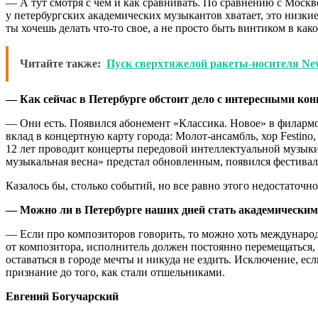
— А тут смотря с чем и как сравнивать. По сравнению с Моск
у петербургских академических музыкантов хватает, это низкие
ты хочешь делать что-то свое, а не просто быть винтиком в ка
Читайте также:
Пуск сверхтяжелой ракеты-носителя Ne
— Как сейчас в Петербурге обстоит дело с интересными ко
— Они есть. Появился абонемент «Классика. Новое» в филармо
вклад в концертную карту города: Молот-ансамбль, хор Festino
12 лет проводит концерты передовой интеллектуальной музык
музыкальная весна» предстал обновленным, появился фестивал
Казалось бы, столько событий, но все равно этого недостаточ
— Можно ли в Петербурге наших дней стать академическим 
— Если про композиторов говорить, то можно хоть международно
от композитора, исполнитель должен постоянно перемещаться,
оставаться в городе мечты и никуда не ездить. Исключение, ес
признание до того, как стали отшельниками.
Евгений Богучарский