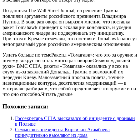
По данным The Wall Street Journal, на решение Трампа
повлияли аргументы российского президента Владимира
Путина. В ходе разговора он выразил мнение, что поставка
ракет Tomahawk приведет к эскалации конфликта, и убедил
американского лидера не поддерживать эту инициативу.
При этом в Кремле отмечали, что поставки Tomahawk нанесут
непоправимый урон российско-американским отношениям.
Узнать больше по темеРакеты «Томагавк»: что это за оружие и
почему вокруг него так много разговоровСимвол «дальней
руки» ВМС США, ракеты «Томагавк» оказались у всех на
слуху из-за заявлений Дональда Трампа о возможной их
передачи Киеву. Малозаметный профиль полета, точные
навигационные контуры, десятилетия модернизаций — в
материале разбираем, что собой представляет это оружие и на
что оно способно.Читать дальше
Похожие записи:
Госсекретарь США высказался об инциденте с дронами
в Польше
Семью экс-президента Киргизии Атамбаева
принудительно выселяют из дома