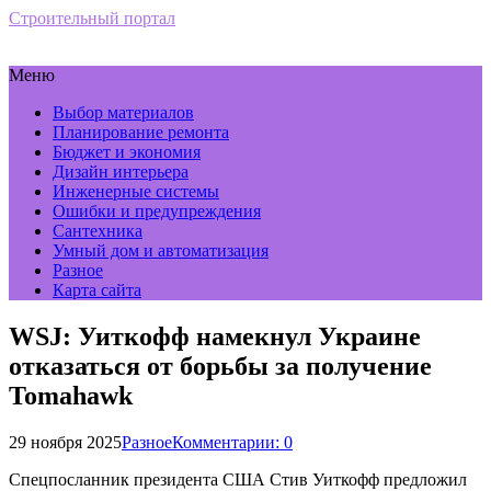
Строительный портал
Меню
Выбор материалов
Планирование ремонта
Бюджет и экономия
Дизайн интерьера
Инженерные системы
Ошибки и предупреждения
Сантехника
Умный дом и автоматизация
Разное
Карта сайта
WSJ: Уиткофф намекнул Украине
отказаться от борьбы за получение
Tomahawk
29 ноября 2025
Разное
Комментарии: 0
Cпецпосланник президента США Стив Уиткофф предложил