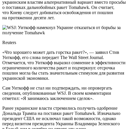
украинским властям альтернативный вариант вместо просьбы
о поставках дальнобойных ракет Tomahawk. Он считает,
что Киеву следует добиваться освобождения от пошлин
на протяжении десяти лет.
Reuters
«Что хорошего может дать горстка ракет?», — заявил Стив
Уиткофф, его слова передает The Wall Street Journal.
Отмечается, что Уиткофф выразил сомнение в эффективности
ограниченного количества ракет и подчеркнул: отсрочка
пошлин могла бы стать значительным стимулом для развития
украинской экономики.
Сам Уиткофф не стал ни подтверждать, ни опровергать
сведения, опубликованные WSJ. В своем комментарии
отметил: «Я занимаюсь заключением сделок».
Ранее украинские власти стремились получить одобрение
Дональда Трампа на поставки ракет Tomahawk. Изначально
президент США не исключал такой возможности, однако
перед визитом президента Украины Владимира Зеленского
в Белый дом в октябре он отверг эту идею.