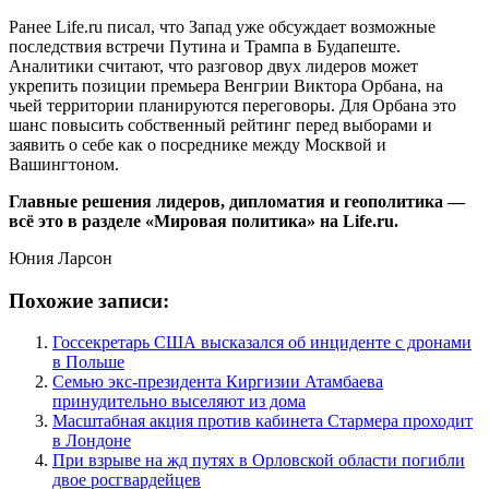
Ранее Life.ru писал, что Запад уже обсуждает возможные
последствия встречи Путина и Трампа в Будапеште.
Аналитики считают, что разговор двух лидеров может
укрепить позиции премьера Венгрии Виктора Орбана, на
чьей территории планируются переговоры. Для Орбана это
шанс повысить собственный рейтинг перед выборами и
заявить о себе как о посреднике между Москвой и
Вашингтоном.
Главные решения лидеров, дипломатия и геополитика —
всё это в разделе «Мировая политика» на Life.ru.
Юния Ларсон
Похожие записи:
Госсекретарь США высказался об инциденте с дронами
в Польше
Семью экс-президента Киргизии Атамбаева
принудительно выселяют из дома
Масштабная акция против кабинета Стармера проходит
в Лондоне
При взрыве на жд путях в Орловской области погибли
двое росгвардейцев