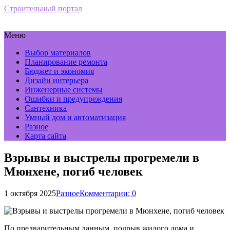
Строительный портал
Меню
Выбор материалов
Планирование ремонта
Бюджет и экономия
Дизайн интерьера
Инженерные системы
Ошибки и предупреждения
Сантехника
Умный дом и автоматизация
Разное
Карта сайта
Взрывы и выстрелы прогремели в
Мюнхене, погиб человек
1 октября 2025
Разное
Комментарии: 0
По предварительным данным, подрыв жилого дома и