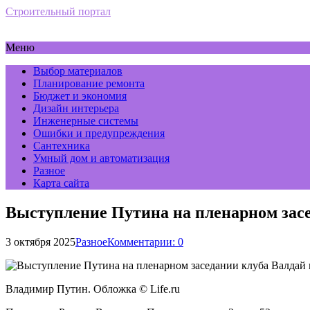
Строительный портал
Меню
Выбор материалов
Планирование ремонта
Бюджет и экономия
Дизайн интерьера
Инженерные системы
Ошибки и предупреждения
Сантехника
Умный дом и автоматизация
Разное
Карта сайта
Выступление Путина на пленарном засе
3 октября 2025
Разное
Комментарии: 0
Владимир Путин. Обложка © Life.ru