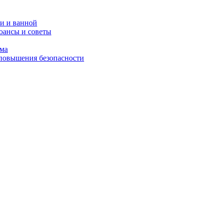
и и ванной
юансы и советы
ома
 повышения безопасности