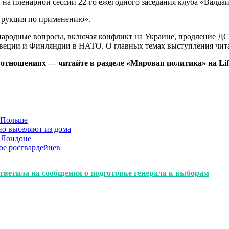
на пленарной сессии 22-го ежегодного заседания клуба «Валдай
трукция по применению».
народные вопросы, включая конфликт на Украине, продление Д
ции и Финляндии в НАТО. О главных темах выступления читайт
тношениях — читайте в разделе «Мировая политика» на Life
в Польше
но выселяют из дома
 Лондоне
ое росгвардейцев
ветила на сообщения о подготовке генерала к выборам