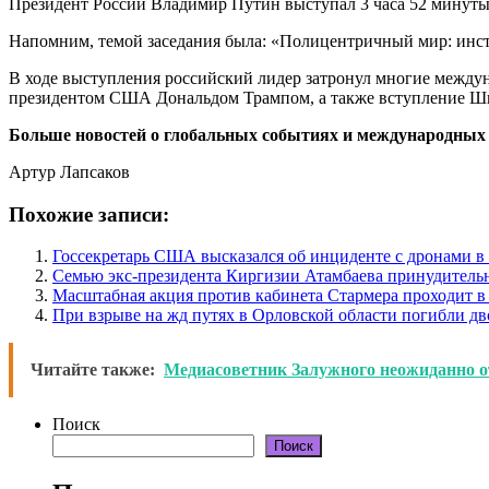
Президент России Владимир Путин выступал 3 часа 52 минуты 
Напомним, темой заседания была: «Полицентричный мир: инс
В ходе выступления российский лидер затронул многие между
президентом США Дональдом Трампом, а также вступление Шве
Больше новостей о глобальных событиях и международных о
Артур Лапсаков
Похожие записи:
Госсекретарь США высказался об инциденте с дронами 
Семью экс-президента Киргизии Атамбаева принудитель
Масштабная акция против кабинета Стармера проходит в
При взрыве на жд путях в Орловской области погибли дв
Читайте также:
Медиасоветник Залужного неожиданно от
Поиск
Поиск