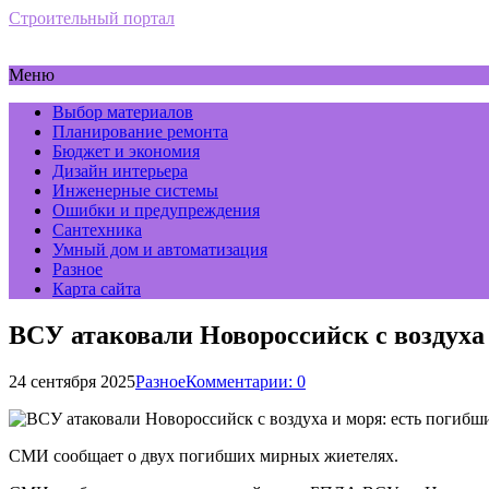
Строительный портал
Меню
Выбор материалов
Планирование ремонта
Бюджет и экономия
Дизайн интерьера
Инженерные системы
Ошибки и предупреждения
Сантехника
Умный дом и автоматизация
Разное
Карта сайта
ВСУ атаковали Новороссийск с воздуха
24 сентября 2025
Разное
Комментарии: 0
СМИ сообщает о двух погибших мирных жиетелях.