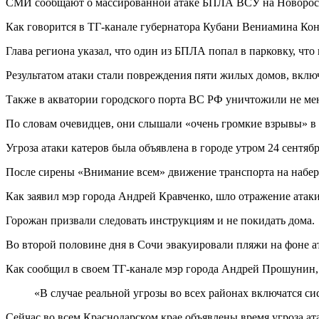
СМИ сообщают о массированной атаке БПЛА ВСУ на Новорос
Как говорится в ТГ-канале губернатора Кубани Вениамина Кон
Глава региона указал, что один из БПЛА попал в парковку, что
Результатом атаки стали повреждения пяти жилых домов, вклю
Также в акватории городского порта ВС РФ уничтожили не мен
По словам очевидцев, они слышали «очень громкие взрывы» в 
Угроза атаки катеров была объявлена в городе утром 24 сентябр
После сирены «Внимание всем» движение транспорта на набер
Как заявил мэр города Андрей Кравченко, шло отражение атаки 
Горожан призвали следовать инструкциям и не покидать дома.
Во второй половине дня в Сочи эвакуировали пляжи на фоне а
Как сообщил в своем ТГ-канале мэр города Андрей Прошунин, 
«В случае реальной угрозы во всех районах включатся с
Сейчас во всем Краснодарском крае объявлены время угроза а