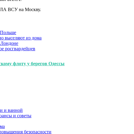
ПЛА ВСУ на Москву.
в Польше
но выселяют из дома
 Лондоне
ое росгвардейцев
кому флоту у берегов Одессы
и и ванной
юансы и советы
ома
 повышения безопасности