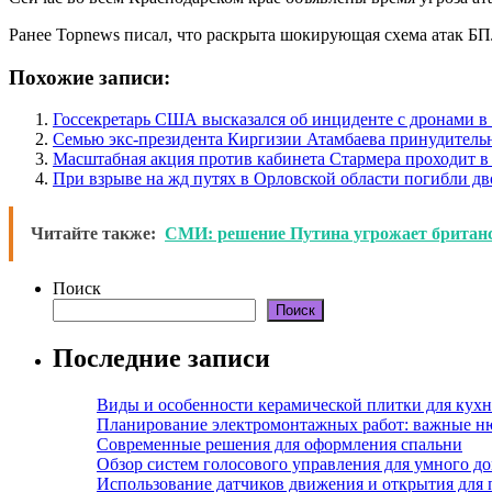
Ранее Topnews писал, что раскрыта шокирующая схема атак Б
Похожие записи:
Госсекретарь США высказался об инциденте с дронами 
Семью экс-президента Киргизии Атамбаева принудитель
Масштабная акция против кабинета Стармера проходит в
При взрыве на жд путях в Орловской области погибли дв
Читайте также:
СМИ: решение Путина угрожает британс
Поиск
Поиск
Последние записи
Виды и особенности керамической плитки для кухн
Планирование электромонтажных работ: важные н
Современные решения для оформления спальни
Обзор систем голосового управления для умного д
Использование датчиков движения и открытия для