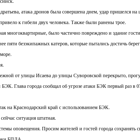
сийск.
дратьева, атака дронов была совершена днем, удар пришелся на
 привело к гибели двух человека. Также были ранены трое.
чая многоквартирные, было частично повреждено и здание гост
ее пяти безэкипажных катеров, которые пытались достичь берег
море.
я.
ежной от улицы Исаева до улицы Суворовской перекрыто, прог
БЭК. Глава города сообщал об угрозе атаки БЭК первый раз в 07.
так на Краснодарский край с использованием БЭК.
сейчас ситуация штатная.
истемы оповещения. Просим жителей и гостей города сохранять 
таки БПЛА.