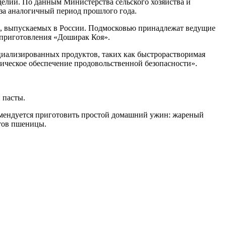
делий. По данным Министерства сельского хозяйства и
м за аналогичный период прошлого года.
он, выпускаемых в России. Подмосковью принадлежат ведущие
 приготовления «Доширак Коя».
циализированных продуктов, таких как быстрорастворимая
ическое обеспечение продовольственной безопасности».
 пасты.
мендуется приготовить простой домашний ужин: жареный
ртов пшеницы.