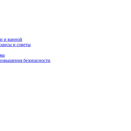
и и ванной
юансы и советы
ома
 повышения безопасности