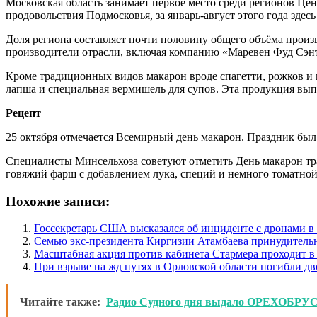
Московская область занимает первое место среди регионов Це
продовольствия Подмосковья, за январь-август этого года здес
Доля региона составляет почти половину общего объёма прои
производители отрасли, включая компанию «Маревен Фуд Сэнт
Кроме традиционных видов макарон вроде спагетти, рожков и
лапша и специальная вермишель для супов. Эта продукция вып
Рецепт
25 октября отмечается Всемирный день макарон. Праздник был
Специалисты Минсельхоза советуют отметить День макарон т
говяжий фарш с добавлением лука, специй и немного томатно
Похожие записи:
Госсекретарь США высказался об инциденте с дронами 
Семью экс-президента Киргизии Атамбаева принудитель
Масштабная акция против кабинета Стармера проходит в
При взрыве на жд путях в Орловской области погибли дв
Читайте также:
Радио Судного дня выдало ОРЕХОБРУС 