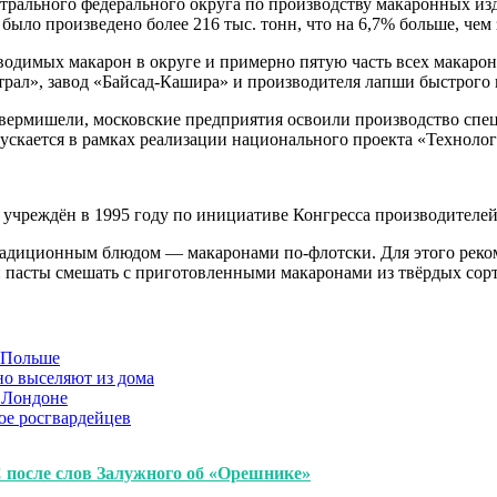
нтрального федерального округа по производству макаронных из
ь было произведено более 216 тыс. тонн, что на 6,7% больше, че
зводимых макарон в округе и примерно пятую часть всех макар
рал», завод «Байсад-Кашира» и производителя лапши быстрого
 вермишели, московские предприятия освоили производство спе
ускается в рамках реализации национального проекта «Технолог
 учреждён в 1995 году по инициативе Конгресса производителей
радиционным блюдом — макаронами по-флотски. Для этого реко
й пасты смешать с приготовленными макаронами из твёрдых со
в Польше
но выселяют из дома
 Лондоне
ое росгвардейцев
после слов Залужного об «Орешнике»