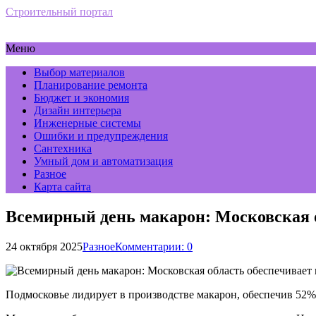
Строительный портал
Меню
Выбор материалов
Планирование ремонта
Бюджет и экономия
Дизайн интерьера
Инженерные системы
Ошибки и предупреждения
Сантехника
Умный дом и автоматизация
Разное
Карта сайта
Всемирный день макарон: Московская о
24 октября 2025
Разное
Комментарии: 0
Подмосковье лидирует в производстве макарон, обеспечив 52