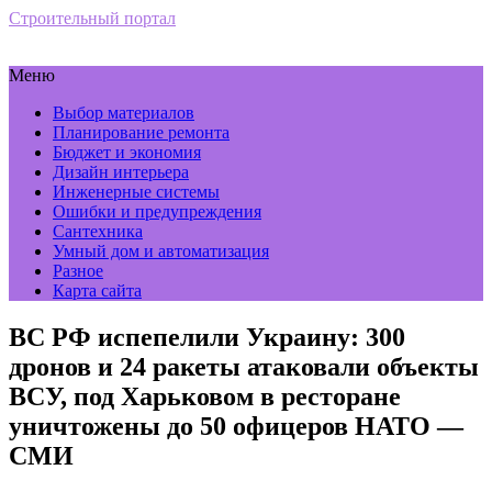
Строительный портал
Меню
Выбор материалов
Планирование ремонта
Бюджет и экономия
Дизайн интерьера
Инженерные системы
Ошибки и предупреждения
Сантехника
Умный дом и автоматизация
Разное
Карта сайта
ВС РФ испепелили Украину: 300
дронов и 24 ракеты атаковали объекты
ВСУ, под Харьковом в ресторане
уничтожены до 50 офицеров НАТО —
СМИ