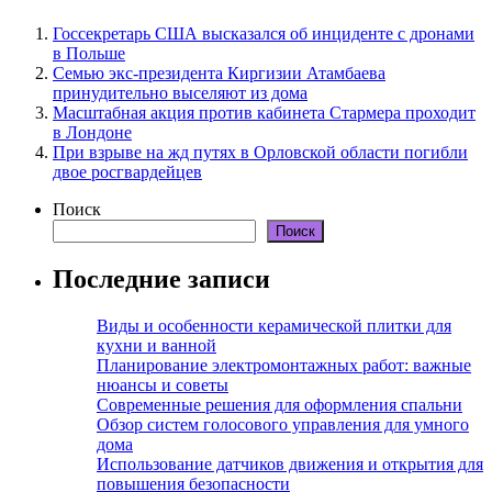
Госсекретарь США высказался об инциденте с дронами
в Польше
Семью экс-президента Киргизии Атамбаева
принудительно выселяют из дома
Масштабная акция против кабинета Стармера проходит
в Лондоне
При взрыве на жд путях в Орловской области погибли
двое росгвардейцев
Поиск
Поиск
Последние записи
Виды и особенности керамической плитки для
кухни и ванной
Планирование электромонтажных работ: важные
нюансы и советы
Современные решения для оформления спальни
Обзор систем голосового управления для умного
дома
Использование датчиков движения и открытия для
повышения безопасности