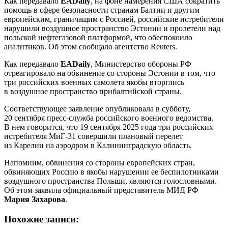
Как передавало
EADaily
, на фоне намерения США сократить
помощь в сфере безопасности странам Балтии и другим
европейским, граничащим с Россией, российские истребители
нарушили воздушное пространство Эстонии и пролетели над
польской нефтегазовой платформой, что обеспокоило
аналитиков. Об этом сообщало агентство Reuters.
Как передавало
EADaily
, Министерство обороны РФ
отреагировало на обвинение со стороны Эстонии в том, что
три российских военных самолета якобы вторглись
в воздушное пространство прибалтийской страны.
Соответствующее заявление опубликовала в субботу,
20 сентября пресс-служба российского военного ведомства.
В нем говорится, что 19 сентября 2025 года три российских
истребителя МиГ-31 совершили плановый перелет
из Карелии на аэродром в Калининградскую область.
Напомним, обвинения со стороны европейских стран,
обвиняющих Россию в якобы нарушении ее беспилотниками
воздушного пространства Польши, являются голословными.
Об этом заявила официальный представитель МИД РФ
Мария Захарова
.
Похожие записи: