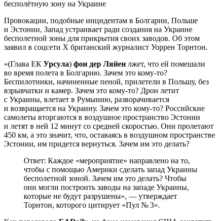
Провокации, подобные инцидентам в Болгарии, Польше
и Эстонии, Запад устраивает ради создания на Украине
бесполетной зоны для прикрытия своих заводов. Об этом
заявил в соцсети Х британский журналист Уоррен Торнтон.
«(Глава ЕК
Урсула
)
фон дер Ляйен
лжет, что ей помешали
во время полета в Болгарию. Зачем это кому-то?
Беспилотники, начиненные пеной, прилетели в Польшу, без
взрывчатки и камер. Зачем это кому-то? Дрон летит
с Украины, влетает в Румынию, разворачивается
и возвращается на Украину. Зачем это кому-то? Российские
самолеты вторгаются в воздушное пространство Эстонии
и летят в ней 12 минут со средней скоростью. Они пролетают
450 км, а это значит, что, оставаясь в воздушном пространстве
Эстонии, им придется вернуться. Зачем им это делать?
Ответ: Каждое «мероприятие» направлено на то,
чтобы с помощью Америки сделать запад Украины
бесполетной зоной. Зачем им это делать? Чтобы
они могли построить заводы на западе Украины,
которые не будут разрушены», — утверждает
Торнтон, которого цитирует «Пул № 3».