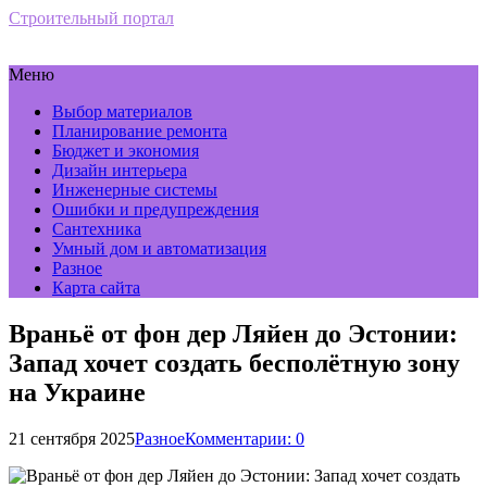
Строительный портал
Меню
Выбор материалов
Планирование ремонта
Бюджет и экономия
Дизайн интерьера
Инженерные системы
Ошибки и предупреждения
Сантехника
Умный дом и автоматизация
Разное
Карта сайта
Враньё от фон дер Ляйен до Эстонии:
Запад хочет создать бесполётную зону
на Украине
21 сентября 2025
Разное
Комментарии: 0