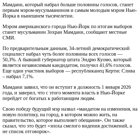
Мамдани, который набрал больше половины голосов, станет
первым мэром-мусульманином и самым молодым мэром Нью-
Йорка в нынешнем тысячелетии.
Мэром американского города Нью-Йорк по итогам выборов
станет мусульманин Зохран Мамдани, сообщают местные
СМИ.
По предварительным данным, 34-летний демократический
социалист набрал чуть более половины всех голосов —
50,3%. А бывший губернатор штата Эндрю Куомо, который
является независимым кандидатом, получил 41,6% голосов.
Еще один участник выборов — республиканец Кертис Слива
– набрал 7,1%.
Мамдани заявил, что он вступит в должность 1 января 2026
года, и заверил, что с этого момента власть в Нью-Йорке
перейдет от богатых к работающим людям.
Свою победу будущий мэр назвал «мандатом на изменения, на
новую политику, на город, в котором можно жить, на
правительство, которое выполняет обещания». Он также
сказал, что это будет «эпоха смелого видения достижений, а
не список отговорок».