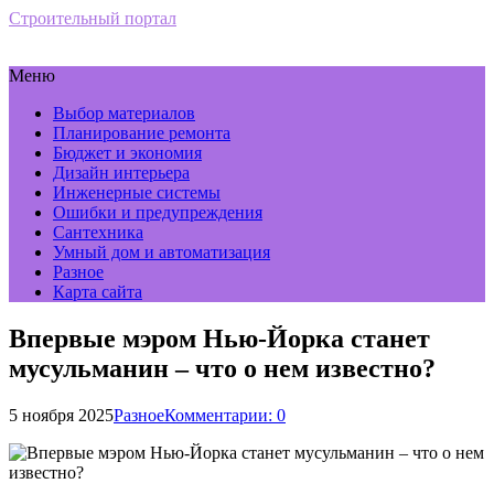
Строительный портал
Меню
Выбор материалов
Планирование ремонта
Бюджет и экономия
Дизайн интерьера
Инженерные системы
Ошибки и предупреждения
Сантехника
Умный дом и автоматизация
Разное
Карта сайта
Впервые мэром Нью-Йорка станет
мусульманин – что о нем известно?
5 ноября 2025
Разное
Комментарии: 0