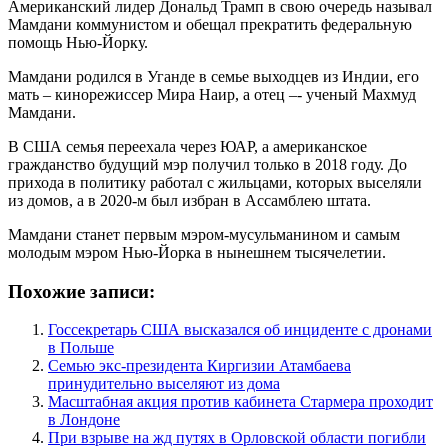
Американский лидер Дональд Трамп в свою очередь называл
Мамдани коммунистом и обещал прекратить федеральную
помощь Нью-Йорку.
Мамдани родился в Уганде в семье выходцев из Индии, его
мать – кинорежиссер Мира Наир, а отец –- ученый Махмуд
Мамдани.
В США семья переехала через ЮАР, а американское
гражданство будущий мэр получил только в 2018 году. До
прихода в политику работал с жильцами, которых выселяли
из домов, а в 2020-м был избран в Ассамблею штата.
Мамдани станет первым мэром-мусульманином и самым
молодым мэром Нью-Йорка в нынешнем тысячелетии.
Похожие записи:
Госсекретарь США высказался об инциденте с дронами
в Польше
Семью экс-президента Киргизии Атамбаева
принудительно выселяют из дома
Масштабная акция против кабинета Стармера проходит
в Лондоне
При взрыве на жд путях в Орловской области погибли