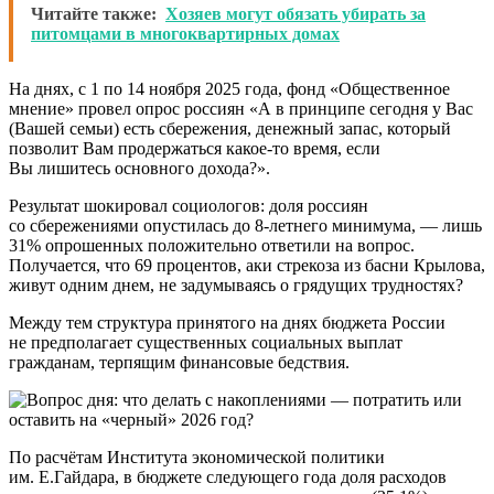
Читайте также:
Хозяев могут обязать убирать за
питомцами в многоквартирных домах
На днях, с 1 по 14 ноября 2025 года, фонд «Общественное
мнение» провел опрос россиян «А в принципе сегодня у Вас
(Вашей семьи) есть сбережения, денежный запас, который
позволит Вам продержаться какое-то время, если
Вы лишитесь основного дохода?».
Результат шокировал социологов: доля россиян
со сбережениями опустилась до 8-летнего минимума, — лишь
31% опрошенных положительно ответили на вопрос.
Получается, что 69 процентов, аки стрекоза из басни Крылова,
живут одним днем, не задумываясь о грядущих трудностях?
Между тем структура принятого на днях бюджета России
не предполагает существенных социальных выплат
гражданам, терпящим финансовые бедствия.
По расчётам Института экономической политики
им. Е.Гайдара, в бюджете следующего года доля расходов