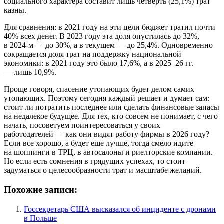
социального характера составит лишь четверть (25,1%) трат
казны.
Для сравнения: в 2021 году на эти цели бюджет тратил почти
40% всех денег. В 2023 году эта доля опустилась до 32%,
в 2024-м — до 30%, а в текущем — до 25,4%. Одновременно
сокращается доля трат на поддержку национальной
экономики: в 2021 году это было 17,6%, а в 2025–26 гг.
— лишь 10,9%.
Проще говоря, спасение утопающих будет делом самих
утопающих. Поэтому сегодня каждый решает и думает сам:
стоит ли потратить последнее или сделать финансовые запасы
на недалекое будущее. Для тех, кто совсем не понимает, с чего
начать, посоветуем поинтересоваться у своих
работодателей — как они видят работу фирмы в 2026 году?
Если все хорошо, а будет еще лучше, тогда смело идите
на шоппинги в ТРЦ, в автосалоны и риелторские компании.
Но если есть сомнения в грядущих успехах, то стоит
задуматься о целесообразности трат и масштабе желаний.
Похожие записи:
Госсекретарь США высказался об инциденте с дронами
в Польше