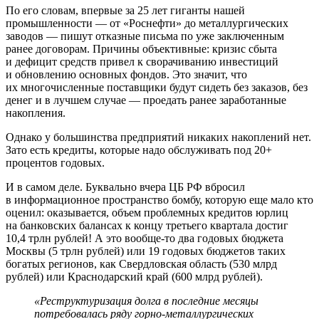
По его словам, впервые за 25 лет гиганты нашей
промышленности — от «Роснефти» до металлургических
заводов — пишут отказные письма по уже заключенным
ранее договорам. Причины объективные: кризис сбыта
и дефицит средств привел к сворачиванию инвестиций
и обновлению основных фондов. Это значит, что
их многочисленные поставщики будут сидеть без заказов, без
денег и в лучшем случае — проедать ранее заработанные
накопления.
Однако у большинства предприятий никаких накоплений нет.
Зато есть кредиты, которые надо обслуживать под 20+
процентов годовых.
И в самом деле. Буквально вчера ЦБ РФ вбросил
в информационное пространство бомбу, которую еще мало кто
оценил: оказывается, объем проблемных кредитов юрлиц
на банковских балансах к концу третьего квартала достиг
10,4 трлн рублей! А это вообще-то два годовых бюджета
Москвы (5 трлн рублей) или 19 годовых бюджетов таких
богатых регионов, как Свердловская область (530 млрд
рублей) или Краснодарский край (600 млрд рублей).
«Реструктуризация долга в последние месяцы
потребовалась ряду горно-металлургических