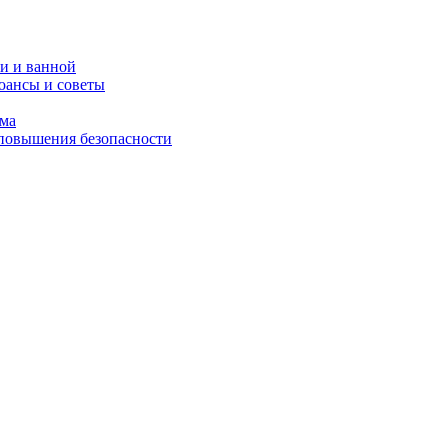
и и ванной
юансы и советы
ома
 повышения безопасности