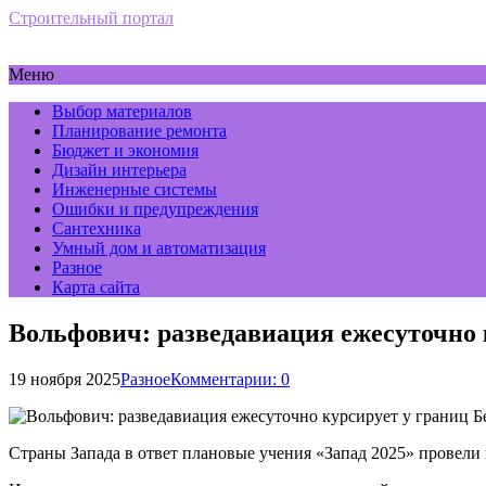
Строительный портал
Меню
Выбор материалов
Планирование ремонта
Бюджет и экономия
Дизайн интерьера
Инженерные системы
Ошибки и предупреждения
Сантехника
Умный дом и автоматизация
Разное
Карта сайта
Вольфович: разведавиация ежесуточно 
19 ноября 2025
Разное
Комментарии: 0
Страны Запада в ответ плановые учения «Запад 2025» провели 