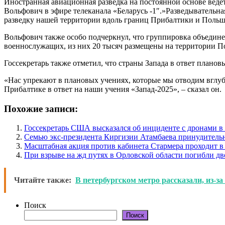
Иностранная авиационная разведка на постоянной основе веде
Вольфович в эфире телеканала «Беларусь -1″.»Разведывательна
разведку нашей территории вдоль границ Прибалтики и Польши
Вольфович также особо подчеркнул, что группировка объедине
военнослужащих, из них 20 тысяч размещены на территории П
Госсекретарь также отметил, что страны Запада в ответ плано
«Нас упрекают в плановых учениях, которые мы отводим вглуб
Прибалтике в ответ на наши учения «Запад-2025», – сказал он.
Похожие записи:
Госсекретарь США высказался об инциденте с дронами 
Семью экс-президента Киргизии Атамбаева принудитель
Масштабная акция против кабинета Стармера проходит в
При взрыве на жд путях в Орловской области погибли дв
Читайте также:
В петербургском метро рассказали, из-за
Поиск
Поиск