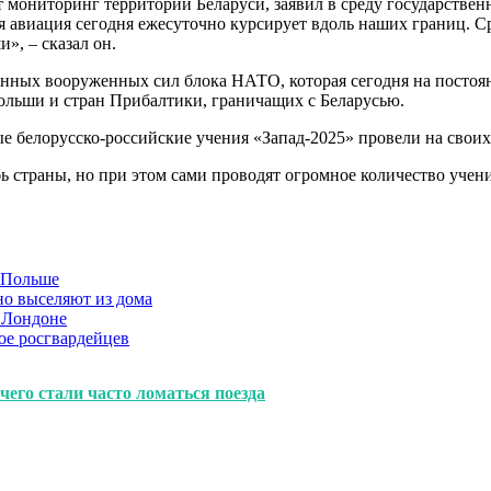
т мониторинг территории Беларуси, заявил в среду государствен
я авиация сегодня ежесуточно курсирует вдоль наших границ. С
», – сказал он.
нных вооруженных сил блока НАТО, которая сегодня на постоянн
ольши и стран Прибалтики, граничащих с Беларусью.
вые белорусско-российские учения «Запад-2025» провели на свои
ь страны, но при этом сами проводят огромное количество уче
в Польше
но выселяют из дома
 Лондоне
ое росгвардейцев
 чего стали часто ломаться поезда