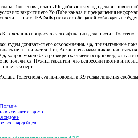
ана Толегенова, власть РК добивается увода дела из новостной 
 условиях закрытия его YouTube-канала и прекращения информа
асности — прим.
EADaily
) никаких обещаний соблюдать не будет
в Казахстан по вопросу о фальсификации дела против Толегенова
ах, будем добиваться его освобождения. Да, признательные пок
вать не планируется. Нет, Аслан и его мама никак повлиять на э
Да, вопрос можно быстро закрыть: отменить приговор, отпустит
 не получится. Нужны гарантии, что репрессии против интерна
 пишет эксперт.
 Аслана Толегенова суд приговорил к 3,9 годам лишения свободы
в Польше
но выселяют из дома
 Лондоне
ое росгвардейцев