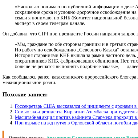
«Насколько понимаю по публичной информации о деле Асл
сокращение срока и условно-досрочное освобождение на
семьи я понимаю, но КНБ (Комитет национальной безоп
эксперт в своем телеграм-канале.
Он добавил, что СПЧ при президенте России направил запрос 
«Мы, граждане по обе стороны границы и в третьих стран
Но работу по освобождению „Северного Казаха“ останавли
История стараниями КНБ вышла за рамки частного дела. 
оперативников КНБ, фабриковавших обвинения. Нет, тихо
больше не решатся выполнять подобные заказы», — далее
Как сообщалось ранее, казахстанского пророссийского блогера
межнациональной розни.
Похожие записи:
Госсекретарь США высказался об инциденте с дронами 
Семью экс-президента Киргизии Атамбаева принудитель
Масштабная акция против кабинета Стармера проходит в
При взрыве на жд путях в Орловской области погибли дв