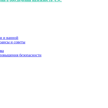
рии в обеспечении надежности АЭС
и и ванной
юансы и советы
ома
 повышения безопасности