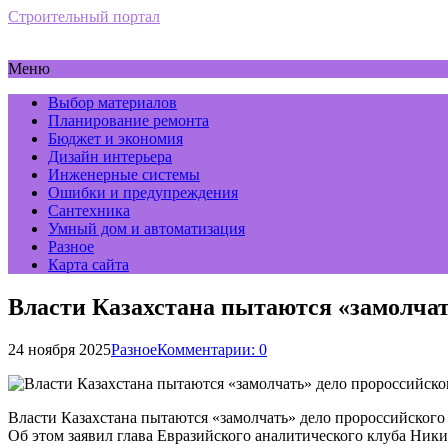
Строительный портал
Меню
Выбор материалов
Планирование ремонта
Бюджет и экономия
Дизайн интерьера
Инженерные системы
Ошибки и предупреждения
Сантехника
Умный дом и автоматизация
Разное
Карта сайта
Власти Казахстана пытаются «замолчат
24 ноября 2025
Разное
Комментарии: 0
Власти Казахстана пытаются «замолчать» дело пророссийского
Об этом заявил глава Евразийского аналитического клуба Ник