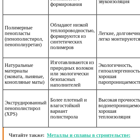
звукоизоляция
формирования
Обладают низкой
Полимерные
теплопроводностью,
пенопласты
Легкие, долговечн
формируются из
(пенополистирол,
легко монтируются
синтетических
пенополиуретан)
полимеров
Изготавливаются из
Натуральные
Экологичность,
природных волокон
материалы
гипоаллергенность
или экологически
(эковата, льняные,
хорошая
безопасных
конопляные маты)
паропроницаемост
наполнителей
Более плотный и
Высокая прочность
Экструдированный
влагостойкий
водонепроницаемо
пенополистирол
вариант
хорошая
(XPS)
полистирола
теплоизоляция
Читайте также:
Металлы и сплавы в строительстве: