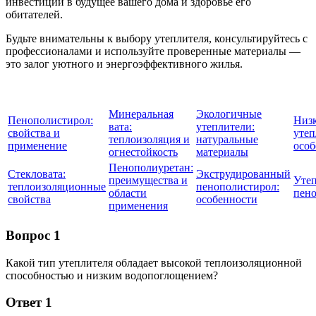
инвестиции в будущее вашего дома и здоровье его
обитателей.
Будьте внимательны к выбору утеплителя, консультируйтесь с
профессионалами и используйте проверенные материалы —
это залог уютного и энергоэффективного жилья.
Минеральная
Экологичные
Пенополистирол:
Низ
вата:
утеплители:
свойства и
утеп
теплоизоляция и
натуральные
применение
особ
огнестойкость
материалы
Пенополиуретан:
Стекловата:
Экструдированный
преимущества и
Утеп
теплоизоляционные
пенополистирол:
области
пен
свойства
особенности
применения
Вопрос 1
Какой тип утеплителя обладает высокой теплоизоляционной
способностью и низким водопоглощением?
Ответ 1