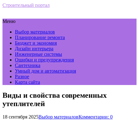
Строительный портал
Меню
Выбор материалов
Планирование ремонта
Бюджет и экономия
Дизайн интерьера
Инженерные системы
Ошибки и предупреждения
Сантехника
Умный дом и автоматизация
Разное
Карта сайта
Виды и свойства современных
утеплителей
18 сентября 2025
Выбор материалов
Комментарии: 0