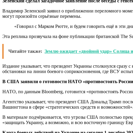
Зеленский сделал загадочное заявление после беседы с ген
Владимир Зеленский заявил о приближении переломного момен
могут произойти серьёзные перемены.
«Говорил с Марком Рютте, и будем говорить ещё в эти дн
Эта реплика прозвучала на фоне публикации британской The Su
Читайте также:
Землю ожидает «двойной удар» Солнца и
Издание указывает, что президент Украины столкнулся сразу
обстановки на линии боевого соприкосновения, где ВСУ испы
В США заявили о готовности НАТО «противостоять Росси
НАТО, по данным Bloomberg, готовится «противостоять Росси
Агентство указывает, что президент США Дональд Трамп после
Вашингтона в сфере «стратегических средств и возможностей»
В материале подчёркивается, что угрозы США полностью прекр
«защищать Украину, а возможно, и всю восточную границу Ев
Карта боевых действий на Украине на сегодня 1 декабря 202