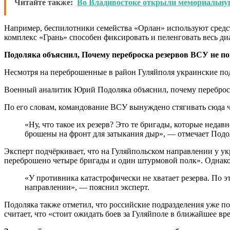
Читайте также:
Во Владивостоке открыли мемориальную
Например, беспилотники семейства «Орлан» используют средс
комплекс «Грань» способен фиксировать и пеленговать весь д
Подоляка объяснил, Почему переброска резервов ВСУ не по
Несмотря на переброшенные в район Гуляйполя украинские по
Военный аналитик Юрий Подоляка объяснил, почему переброска
По его словам, командование ВСУ вынуждено стягивать сюда 
«Ну, что такое их резерв? Это те бригады, которые нед
брошены на фронт для затыкания дыр», — отмечает Подо
Эксперт подчёркивает, что на Гуляйпольском направлении у у
переброшено четыре бригады и один штурмовой полк». Однако э
«У противника катастрофически не хватает резерва. По эт
направлении», — пояснил эксперт.
Подоляка также отметил, что российские подразделения уже по
считает, что «стоит ожидать боев за Гуляйполе в ближайшее вр