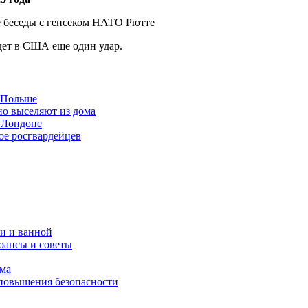
дет в США еще один удар.
в Польше
но выселяют из дома
 Лондоне
ое росгвардейцев
и и ванной
юансы и советы
ома
 повышения безопасности