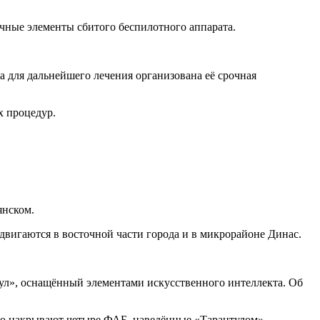
очные элементы сбитого беспилотного аппарата.
 для дальнейшего лечения организована её срочная
х процедур.
янском.
двигаются в восточной части города и в микрорайоне Динас.
ул», оснащённый элементами искусственного интеллекта. Об
ьно накрывают четыре ФАБ, наведённые «Тарантулом».