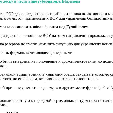
 доску в честь вице-губернатора Ефремова
тва РЭР для определения позиций противника по активности мо
иапазон частот, применяемых ВСУ для управления беспилотника
могла остановить обвал фронта под Гуляйполем
дразделения, положение ВСУ на этом направлении продолжает 
 резервов не смогла изменить ситуацию для украинских войск 
части, формально числящиеся резервными.
авно были выведены на пополнение и доукомплектование, но пол
ляка.
краинской армии возникла «знатная» брешь, закрывать которую 
того, по его словам, всё равно оказалось недостаточно.
ой причине у него то в одном, то в другом месте фронт “рвётся
дошли вплотную к городской черте, однако штурм пока не начал
емя».