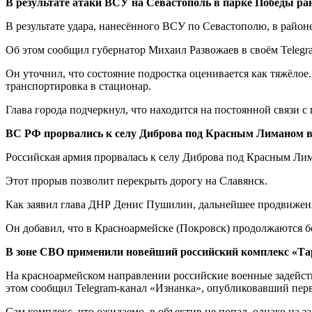
В результате атаки ВСУ на Севастополь в парке Победы ра
В результате удара, нанесённого ВСУ по Севастополю, в район
Об этом сообщил губернатор Михаил Развожаев в своём Telegr
Он уточнил, что состояние подростка оценивается как тяжёло
транспортировка в стационар.
Глава города подчеркнул, что находится на постоянной связи
ВС РФ прорвались к селу Диброва под Красным Лиманом 
Российская армия прорвалась к селу Диброва под Красным Л
Этот прорыв позволит перекрыть дорогу на Славянск.
Как заявил глава ДНР Денис Пушилин, дальнейшее продвижен
Он добавил, что в Красноармейске (Покровск) продолжаются б
В зоне СВО применили новейший российский комплекс «Та
На красноармейском направлении российские военные задейст
этом сообщил Telegram-канал «Изнанка», опубликовавший перв
Сам комплекс, что ожидаемо, в объектив не попал, однако на