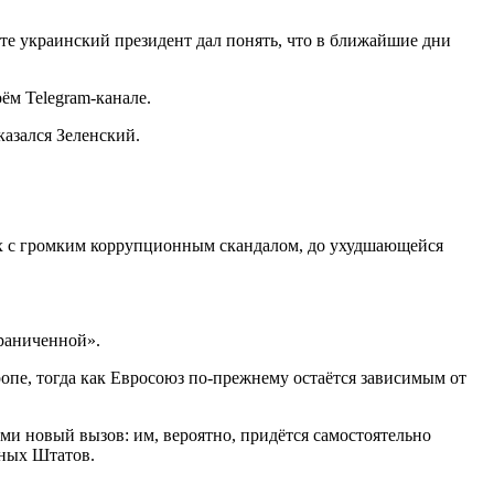
е украинский президент дал понять, что в ближайшие дни
ём Telegram-канале.
казался Зеленский.
ых с громким коррупционным скандалом, до ухудшающейся
раниченной».
опе, тогда как Евросоюз по-прежнему остаётся зависимым от
и новый вызов: им, вероятно, придётся самостоятельно
нных Штатов.