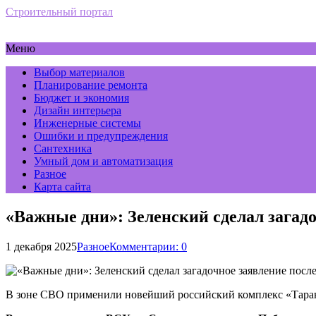
Строительный портал
Меню
Выбор материалов
Планирование ремонта
Бюджет и экономия
Дизайн интерьера
Инженерные системы
Ошибки и предупреждения
Сантехника
Умный дом и автоматизация
Разное
Карта сайта
«Важные дни»: Зеленский сделал загад
1 декабря 2025
Разное
Комментарии: 0
В зоне СВО применили новейший российский комплекс «Тара