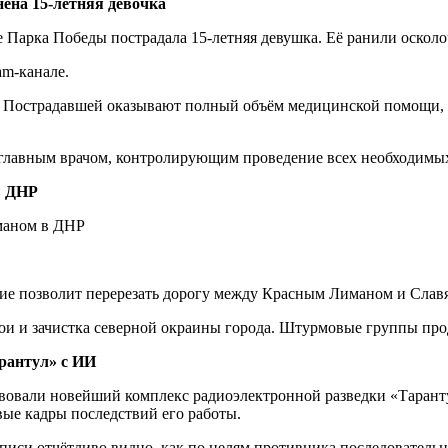
нена 15-летняя девочка
е Парка Победы пострадала 15-летняя девушка. Её ранили оскол
am-канале.
е. Пострадавшей оказывают полный объём медицинской помощи, а
 с главным врачом, контролирующим проведение всех необходимы
в ДНР
иманом в ДНР
ие позволит перерезать дорогу между Красным Лиманом и Слав
ои и зачистка северной окраины города. Штурмовые группы про
рантул» с ИИ
вовали новейший комплекс радиоэлектронной разведки «Тарант
ые кадры последствий его работы.
 записи отчётливо видно, как по целям противника последовател