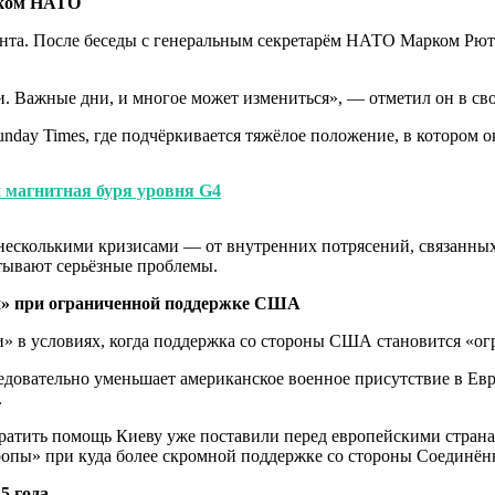
секом НАТО
та. После беседы с генеральным секретарём НАТО Марком Рютт
и. Важные дни, и многое может измениться», — отметил он в сво
nday Times, где подчёркивается тяжёлое положение, в котором о
 магнитная буря уровня G4
 с несколькими кризисами — от внутренних потрясений, связанн
тывают серьёзные проблемы.
и» при ограниченной поддержке США
и» в условиях, когда поддержка со стороны США становится «ог
довательно уменьшает американское военное присутствие в Евр
.
атить помощь Киеву уже поставили перед европейскими странам
ропы» при куда более скромной поддержке со стороны Соединё
5 года