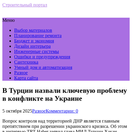
Строительный портал
Меню
Выбор материалов
Планирование ремонта
Бюджет и экономия
Дизайн интерьера
Инженерные системы
Ошибки и предупреждения
Сантехника
Умный дом и автоматизация
Разное
Карта сайта
В Турции назвали ключевую проблему
в конфликте на Украине
5 октября 2025
Разное
Комментарии: 0
Вопрос контроля над территорией ДНР является главным
препятствием при разрешении украинского кризиса. Об этом
в интервью TRT Haber заявил глава МИД Турции Хакан