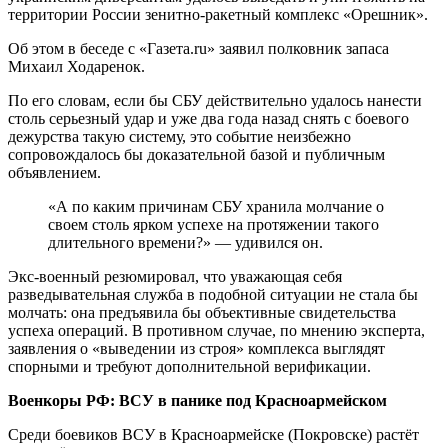
территории России зенитно-ракетный комплекс «Орешник».
Об этом в беседе с «Газета.ru» заявил полковник запаса
Михаил Ходаренок.
По его словам, если бы СБУ действительно удалось нанести
столь серьезный удар и уже два года назад снять с боевого
дежурства такую систему, это событие неизбежно
сопровождалось бы доказательной базой и публичным
объявлением.
«А по каким причинам СБУ хранила молчание о
своем столь ярком успехе на протяжении такого
длительного времени?» — удивился он.
Экс-военный резюмировал, что уважающая себя
разведывательная служба в подобной ситуации не стала бы
молчать: она предъявила бы объективные свидетельства
успеха операций. В противном случае, по мнению эксперта,
заявления о «выведении из строя» комплекса выглядят
спорными и требуют дополнительной верификации.
Военкоры РФ: ВСУ в панике под Красноармейском
Среди боевиков ВСУ в Красноармейске (Покровске) растёт