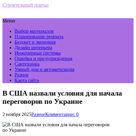
Строительный портал
Меню
Выбор материалов
Планирование ремонта
Бюджет и экономия
Дизайн интерьера
Инженерные системы
Ошибки и предупреждения
Сантехника
Умный дом и автоматизация
Разное
Карта сайта
В США назвали условия для начала
переговоров по Украине
2 ноября 2025
Разное
Комментарии: 0