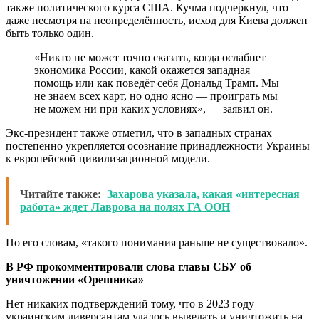
также политического курса США. Кучма подчеркнул, что
даже несмотря на неопределённость, исход для Киева должен
быть только один.
«Никто не может точно сказать, когда ослабнет
экономика России, какой окажется западная
помощь или как поведёт себя Дональд Трамп. Мы
не знаем всех карт, но одно ясно — проиграть мы
не можем ни при каких условиях», — заявил он.
Экс-президент также отметил, что в западных странах
постепенно укрепляется осознание принадлежности Украины
к европейской цивилизационной модели.
Читайте также:
Захарова указала, какая «интересная
работа» ждет Лаврова на полях ГА ООН
По его словам, «такого понимания раньше не существовало».
В РФ прокомментировали слова главы СБУ об
уничтожении «Орешника»
Нет никаких подтверждений тому, что в 2023 году
украинским диверсантам удалось выведать и уничтожить на