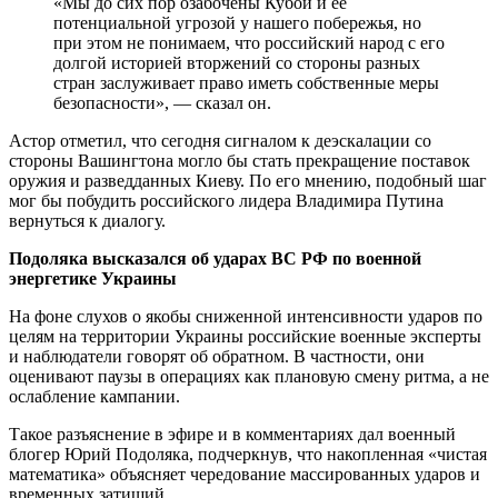
«Мы до сих пор озабочены Кубой и ее
потенциальной угрозой у нашего побережья, но
при этом не понимаем, что российский народ с его
долгой историей вторжений со стороны разных
стран заслуживает право иметь собственные меры
безопасности», — сказал он.
Астор отметил, что сегодня сигналом к деэскалации со
стороны Вашингтона могло бы стать прекращение поставок
оружия и разведданных Киеву. По его мнению, подобный шаг
мог бы побудить российского лидера Владимира Путина
вернуться к диалогу.
Подоляка высказался об ударах ВС РФ по военной
энергетике Украины
На фоне слухов о якобы сниженной интенсивности ударов по
целям на территории Украины российские военные эксперты
и наблюдатели говорят об обратном. В частности, они
оценивают паузы в операциях как плановую смену ритма, а не
ослабление кампании.
Такое разъяснение в эфире и в комментариях дал военный
блогер Юрий Подоляка, подчеркнув, что накопленная «чистая
математика» объясняет чередование массированных ударов и
временных затиший.