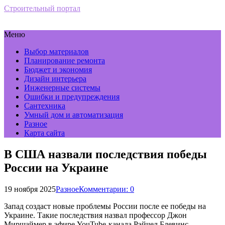
Строительный портал
Меню
Выбор материалов
Планирование ремонта
Бюджет и экономия
Дизайн интерьера
Инженерные системы
Ошибки и предупреждения
Сантехника
Умный дом и автоматизация
Разное
Карта сайта
В США назвали последствия победы
России на Украине
19 ноября 2025
Разное
Комментарии: 0
Запад создаст новые проблемы России после ее победы на
Украине. Такие последствия назвал профессор Джон
Миршаймер в эфире YouTube-канала Рэйчел Блевинс.