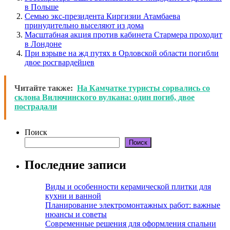
в Польше
Семью экс-президента Киргизии Атамбаева
принудительно выселяют из дома
Масштабная акция против кабинета Стармера проходит
в Лондоне
При взрыве на жд путях в Орловской области погибли
двое росгвардейцев
Читайте также:
На Камчатке туристы сорвались со
склона Вилючинского вулкана: один погиб, двое
пострадали
Поиск
Поиск
Последние записи
Виды и особенности керамической плитки для
кухни и ванной
Планирование электромонтажных работ: важные
нюансы и советы
Современные решения для оформления спальни