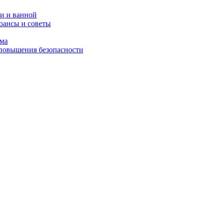
и и ванной
юансы и советы
ома
 повышения безопасности