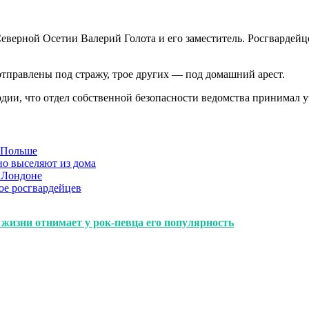
верной Осетии Валерий Голота и его заместитель. Росгвардейце
отправлены под стражу, трое других — под домашний арест.
рдии, что отдел собственной безопасности ведомства принимал 
в Польше
но выселяют из дома
 Лондоне
ое росгвардейцев
т жизни отнимает у рок-певца его популярность