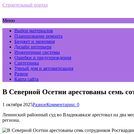
Строительный портал
Меню
Выбор материалов
Планирование ремонта
Бюджет и экономия
Дизайн интерьера
Инженерные системы
Ошибки и предупреждения
Сантехника
Умный дом и автоматизация
Разное
Карта сайта
В Северной Осетии арестованы семь со
1 октября 2025
Разное
Комментарии: 0
Ленинский районный суд во Владикавказе арестовал на два ме
региона.