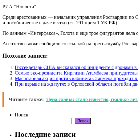
РИА "Новости"
Среди арестованных — начальник управления Росгвардии по Се
и пособничестве в даче взятки (ст. 291 прим.1 УК РФ).
По данным «Интерфакса», Голота и еще трое фигурантов дела 
Агентство также сообщило со ссылкой на пресс-службу Росгва
Похожие записи:
Госсекретарь США высказался об инциденте с дронами 
Семью экс-президента Киргизии Атамбаева принудитель
Масштабная акция против кабинета Стармера проходит в
При взрыве на жд путях в Орловской области погибли дв
Читайте также:
Цена славы: стало известно, сколько ле
Поиск
Поиск
Последние записи