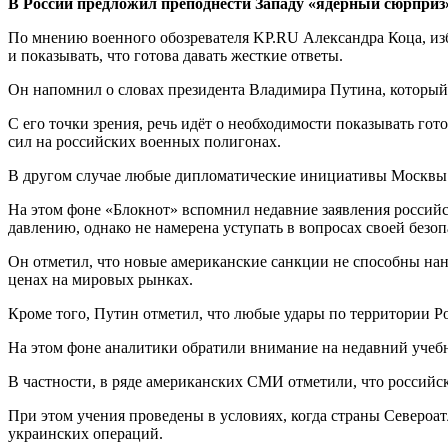
В России предложил преподнести Западу «ядерный сюрприз
По мнению военного обозревателя KP.RU Александра Коца, изб
и показывать, что готова давать жесткие ответы.
Он напомнил о словах президента Владимира Путина, который р
С его точки зрения, речь идёт о необходимости показывать го
сил на российских военных полигонах.
В другом случае любые дипломатические инициативы Москвы сх
На этом фоне «Блокнот» вспомнил недавние заявления российс
давлению, однако не намерена уступать в вопросах своей безоп
Он отметил, что новые американские санкции не способны нан
ценах на мировых рынках.
Кроме того, Путин отметил, что любые удары по территории Р
На этом фоне аналитики обратили внимание на недавний учеб
В частности, в ряде американских СМИ отметили, что российс
При этом учения проведены в условиях, когда страны Североа
украинских операций.