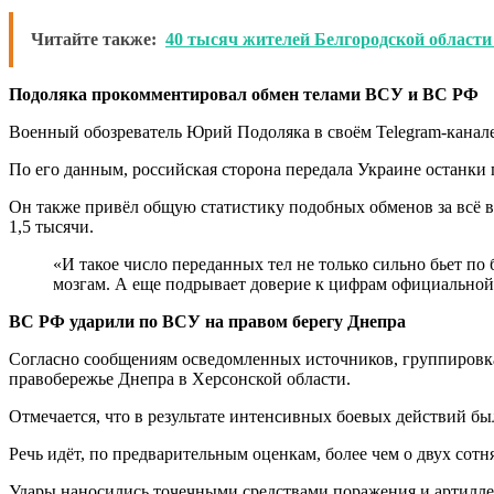
Читайте также:
40 тысяч жителей Белгородской области 
Подоляка прокомментировал обмен телами ВСУ и ВС РФ
Военный обозреватель Юрий Подоляка в своём Telegram-кана
По его данным, российская сторона передала Украине останки
Он также привёл общую статистику подобных обменов за всё в
1,5 тысячи.
«И такое число переданных тел не только сильно бьет по
мозгам. А еще подрывает доверие к цифрам официальной
ВС РФ ударили по ВСУ на правом берегу Днепра
Согласно сообщениям осведомленных источников, группировк
правобережье Днепра в Херсонской области.
Отмечается, что в результате интенсивных боевых действий б
Речь идёт, по предварительным оценкам, более чем о двух со
Удары наносились точечными средствами поражения и артилле