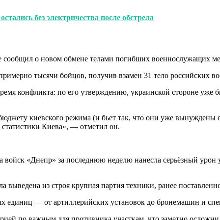
остались без электричества после обстрела
ле сообщил о новом обмене телами погибших военнослужащих м
 примерно тысячи бойцов, получив взамен 31 тело российских 
ремя конфликта: по его утверждению, украинской стороне уже б
 бюджету киевского режима (и бьет так, что они уже вынуждены о
 статистики Киева», — отметил он.
а войск «Днепр» за последнюю неделю нанесла серьёзный уро
ыла выведена из строя крупная партия техники, ранее поставлен
тнях единиц — от артиллерийских установок до бронемашин и сп
рией по важным для противника участкам, что заметно осложни