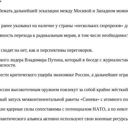
»
ежать дальнейшей эскалации между Москвой и Западном можно т
анее указывал на наличие у страны «нескольких сюрпризов» для
товность перехода к радикальным мерам, в том числе необходим
одят на нет, как и перспективы переговоров.
кого лидера Владимира Путина, который в беседе с журналистам
асности.
ести критического ущерба экономике России, а дальнейшее огра
оссии высокоточным оружием повлекут за собой крайне жёсткий
ный запуск межконтинентальной ракеты «Синева» с атомного по
кие ядерные силы сопоставимы с потенциалом НАТО, а по некот
тлантического альянса активно используют свои военные ресур