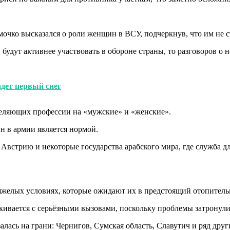
чко высказался о роли женщин в ВСУ, подчеркнув, что им не ст
 будут активнее участвовать в обороне страны, то разговоров о
адет первый снег
зделяющих профессии на «мужские» и «женские».
н в армии является нормой.
Австрию и некоторые государства арабского мира, где служба д
желых условиях, которые ожидают их в предстоящий отопитель
алкивается с серьёзными вызовами, поскольку проблемы затронул
алась на грани: Чернигов, Сумская область, Славутич и ряд дру