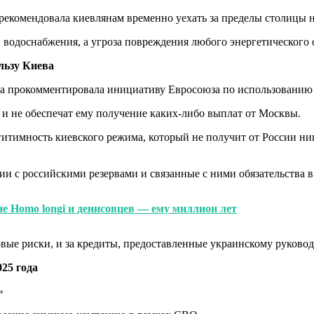
 рекомендовала киевлянам временно уехать за пределы столицы 
 водоснабжения, а угроза повреждения любого энергетического о
льзу Киева
 прокомментировала инициативу Евросоюза по использованию 
 и не обеспечат ему получение каких-либо выплат от Москвы.
итимность киевского режима, который не получит от России ни
ции с российскими резервами и связанные с ними обязательства 
ие Homo longi и денисовцев — ему миллион лет
вые риски, и за кредиты, предоставленные украинскому руковод
25 года