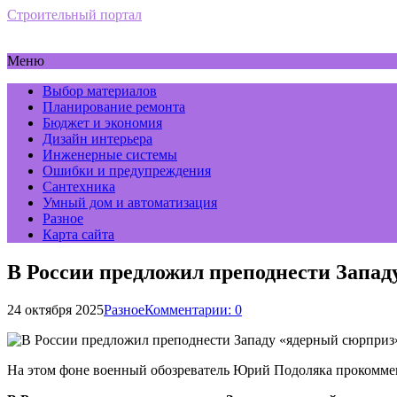
Строительный портал
Меню
Выбор материалов
Планирование ремонта
Бюджет и экономия
Дизайн интерьера
Инженерные системы
Ошибки и предупреждения
Сантехника
Умный дом и автоматизация
Разное
Карта сайта
В России предложил преподнести Запад
24 октября 2025
Разное
Комментарии: 0
На этом фоне военный обозреватель Юрий Подоляка прокомме