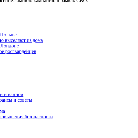
 в осенне-зимнюю кампанию в рамках СВО.
в Польше
но выселяют из дома
 Лондоне
ое росгвардейцев
и и ванной
юансы и советы
ома
 повышения безопасности