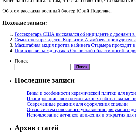
Ранее наш сайт писал о том, что стало известно, что ожидать
Об этом рассказал военный блогер Юрий Подоляка.
Похожие записи:
Госсекретарь США высказался об инциденте с дронами 
Семью экс-президента Киргизии Атамбаева принудитель
Масштабная акция против кабинета Стармера проходит в
При взрыве на жд путях в Орловской области погибли дв
Поиск
Поиск
Последние записи
Виды и особенности керамической плитки для кухн
Планирование электромонтажных работ: важные н
Современные решения для оформления спальни
Обзор систем голосового управления для умного д
Использование датчиков движения и открытия для
Архив статей