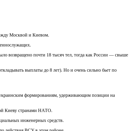
ежду Москвой и Киевом.
военнослужащих.
ыло возвращено почти 18 тысяч тел, тогда как России — свыше
ткладывать выплаты до 8 лет). Но и очень сильно бьет по
н украинским формированиям, удерживающим позиции на
ной Киеву странами НАТО.
ециальных инженерных средств.
ло действия ВСУ в этом районе.