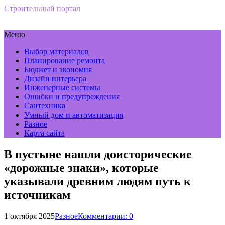
Строительный портал
Меню
Выбор материалов
Планирование ремонта
Бюджет и экономия
Дизайн интерьера
Инженерные системы
Ошибки и предупреждения
Сантехника
Умный дом и автоматизация
Разное
Карта сайта
В пустыне нашли доисторические
«дорожные знаки», которые
указывали древним людям путь к
источникам
1 октября 2025
Разное
Комментарии: 0