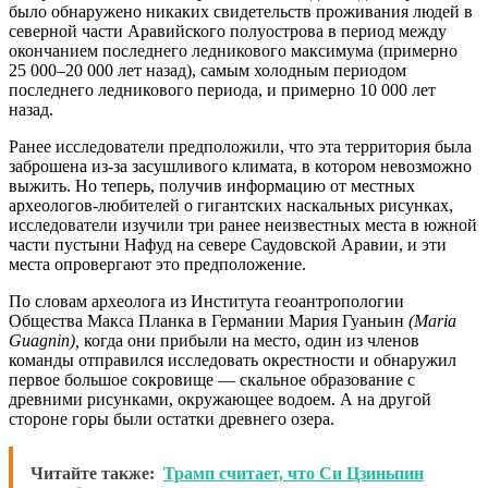
было обнаружено никаких свидетельств проживания людей в
северной части Аравийского полуострова в период между
окончанием последнего ледникового максимума (примерно
25 000–20 000 лет назад), самым холодным периодом
последнего ледникового периода, и примерно 10 000 лет
назад.
Ранее исследователи предположили, что эта территория была
заброшена из-за засушливого климата, в котором невозможно
выжить. Но теперь, получив информацию от местных
археологов-любителей о гигантских наскальных рисунках,
исследователи изучили три ранее неизвестных места в южной
части пустыни Нафуд на севере Саудовской Аравии, и эти
места опровергают это предположение.
По словам археолога из Института геоантропологии
Общества Макса Планка в Германии Мария Гуаньин
(Maria
Guagnin),
когда они прибыли на место, один из членов
команды отправился исследовать окрестности и обнаружил
первое большое сокровище — скальное образование с
древними рисунками, окружающее водоем. А на другой
стороне горы были остатки древнего озера.
Читайте также:
Трамп считает, что Си Цзиньпин