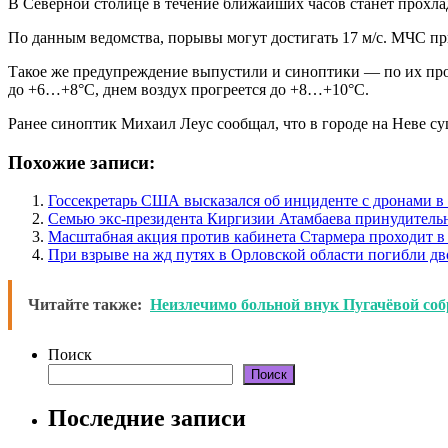
В Северной столице в течение ближайших часов станет прохла
По данным ведомства, порывы могут достигать 17 м/с. МЧС пр
Такое же предупреждение выпустили и синоптики — по их прогн
до +6…+8°С, днем воздух прогреется до +8…+10°С.
Ранее синоптик Михаил Леус сообщал, что в городе на Неве с
Похожие записи:
Госсекретарь США высказался об инциденте с дронами 
Семью экс-президента Киргизии Атамбаева принудитель
Масштабная акция против кабинета Стармера проходит в
При взрыве на жд путях в Орловской области погибли дв
Читайте также:
Неизлечимо больной внук Пугачёвой собр
Поиск
Поиск
Последние записи