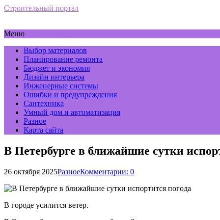
Строительный портал
Меню
Выбор материалов
Планирование ремонта
Бюджет и экономия
Дизайн интерьера
Инженерные системы
Ошибки и предупреждения
Сантехника
Умный дом и автоматизация
Разное
Карта сайта
В Петербурге в ближайшие сутки испор
26 октября 2025
Разное
Комментарии: 0
В городе усилится ветер.