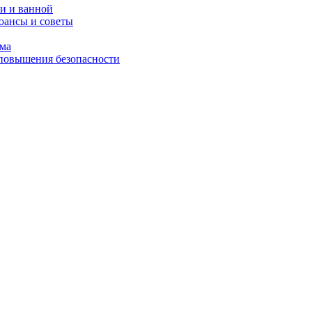
и и ванной
юансы и советы
ома
 повышения безопасности