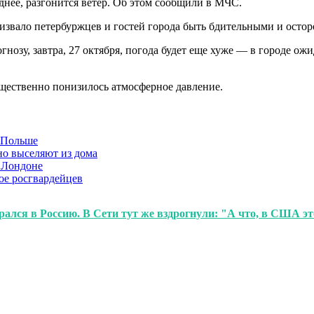
днее, разгонится ветер. Об этом сообщили в МЧС.
извало петербуржцев и гостей города быть бдительными и осто
озу, завтра, 27 октября, погода будет еще хуже — в городе ожи
ущественно понизилось атмосферное давление.
в Польше
но выселяют из дома
 Лондоне
ое росгвардейцев
ался в Россию. В Сети тут же вздрогнули: "А что, в США эт