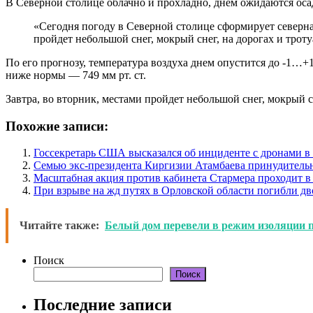
В Северной столице облачно и прохладно, днем ожидаются оса
«Сегодня погоду в Северной столице сформирует северна
пройдет небольшой снег, мокрый снег, на дорогах и трот
По его прогнозу, температура воздуха днем опустится до -1…+
ниже нормы — 749 мм рт. ст.
Завтра, во вторник, местами пройдет небольшой снег, мокрый 
Похожие записи:
Госсекретарь США высказался об инциденте с дронами 
Семью экс-президента Киргизии Атамбаева принудитель
Масштабная акция против кабинета Стармера проходит в
При взрыве на жд путях в Орловской области погибли дв
Читайте также:
Белый дом перевели в режим изоляции п
Поиск
Поиск
Последние записи