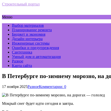
Строительный портал
Меню
Выбор материалов
Планирование ремонта
Бюджет и экономия
Дизайн интерьера
Инженерные системы
Ошибки и предупреждения
Сантехника
Умный дом и автоматизация
Разное
Карта сайта
В Петербурге по-зимнему морозно, на д
17 ноября 2025
Разное
Комментарии: 0
Мокрый снег будет идти сегодня и завтра.