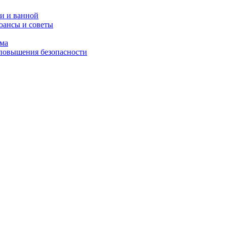
и и ванной
юансы и советы
ома
 повышения безопасности