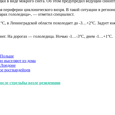
дки в виде мокрого снега. Об этом предупредил ведущий синоп
я периферии циклонического вихря. В такой ситуации в регионе
уарах гололедица», — отметил специалист.
1°С, в Ленинградской области похолодает до -3…+2°С. Задует юж
снег. На дорогах — гололедица. Ночью -1…-3°С, днем -1…+1°С.
в Польше
но выселяют из дома
 Лондоне
ое росгвардейцев
осле стрельбы возле резиденции