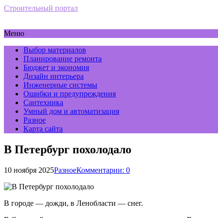
Строительный портал
Меню
Выбор материалов
Планирование ремонта
Бюджет и экономия
Дизайн интерьера
Инженерные системы
Ошибки и предупреждения
Сантехника
Умный дом и автоматизация
Разное
Карта сайта
В Петербург похолодало
10 ноября 2025
Разное
Комментарии: 0
В городе — дожди, в Ленобласти — снег.