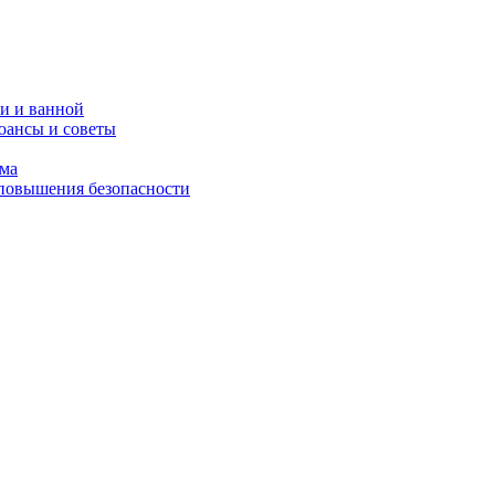
и и ванной
юансы и советы
ома
 повышения безопасности