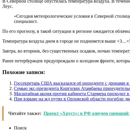
В Северной столице опустилась температура воздуха. В тече
Леус.
«Сегодня метеорологические условия в Северной столице
специалист.
По его прогнозу, в такой ситуации в регионе ожидается облач
Температура воздуха днем в городе не поднимется выше +3…+5
Завтра, во вторник, без существенных осадков, ночью темпера
Ранее петербуржцев предупреждали о холодном фронте, которы
Похожие записи:
Госсекретарь США высказался об инциденте с дронами 
Семью экс-президента Киргизии Атамбаева принудитель
Масштабная акция против кабинета Стармера проходит в
При взрыве на жд путях в Орловской области погибли дв
Читайте также:
Проект «Хруст»: в РФ озвучен сценарий
Поиск