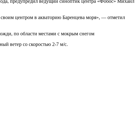
огода, предупредил ведущий синоптик центра «Фобос» Михаил
о своим центром в акваторию Баренцева моря», — отметил
дожди, по области местами с мокрым снегом
ый ветер со скоростью 2-7 м/с.