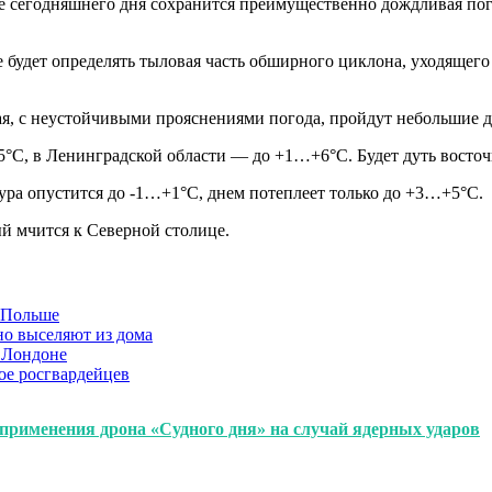
ние сегодняшнего дня сохранится преимущественно дождливая п
 будет определять тыловая часть обширного циклона, уходящег
ная, с неустойчивыми прояснениями погода, пройдут небольшие 
°С, в Ленинградской области — до +1…+6°С. Будет дуть восточн
тура опустится до -1…+1°С, днем потеплеет только до +3…+5°С.
й мчится к Северной столице.
в Польше
но выселяют из дома
 Лондоне
ое росгвардейцев
 применения дрона «Судного дня» на случай ядерных ударов