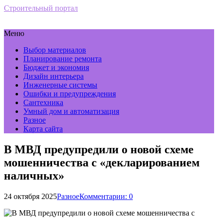
Строительный портал
Меню
Выбор материалов
Планирование ремонта
Бюджет и экономия
Дизайн интерьера
Инженерные системы
Ошибки и предупреждения
Сантехника
Умный дом и автоматизация
Разное
Карта сайта
В МВД предупредили о новой схеме
мошенничества с «декларированием
наличных»
24 октября 2025
Разное
Комментарии: 0