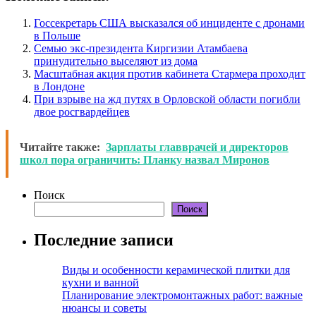
Госсекретарь США высказался об инциденте с дронами
в Польше
Семью экс-президента Киргизии Атамбаева
принудительно выселяют из дома
Масштабная акция против кабинета Стармера проходит
в Лондоне
При взрыве на жд путях в Орловской области погибли
двое росгвардейцев
Читайте также:
Зарплаты главврачей и директоров
школ пора ограничить: Планку назвал Миронов
Поиск
Поиск
Последние записи
Виды и особенности керамической плитки для
кухни и ванной
Планирование электромонтажных работ: важные
нюансы и советы