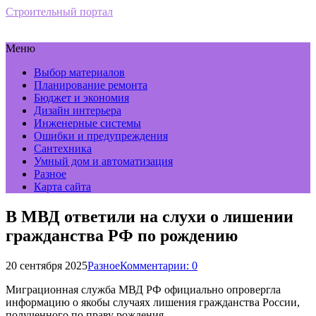
Строительный портал
Меню
Выбор материалов
Планирование ремонта
Бюджет и экономия
Дизайн интерьера
Инженерные системы
Ошибки и предупреждения
Сантехника
Умный дом и автоматизация
Разное
Карта сайта
В МВД ответили на слухи о лишении
гражданства РФ по рождению
20 сентября 2025
Разное
Комментарии: 0
Миграционная служба МВД РФ официально опровергла
информацию о якобы случаях лишения гражданства России,
полученного по праву рождения.