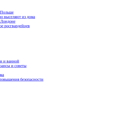
в Польше
но выселяют из дома
 Лондоне
ое росгвардейцев
и и ванной
юансы и советы
ома
 повышения безопасности