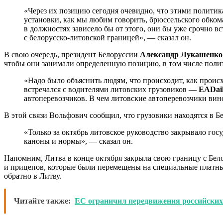
«Через их позицию сегодня очевидно, что этими политика
установки, как мы любим говорить, брюссельского обко
в должностях зависело бы от этого, они бы уже срочно в
с белорусско-литовской границей», — сказал он.
В свою очередь, президент Белоруссии
Александр Лукашенко
чтобы они занимали определенную позицию, в том числе поли
«Надо было объяснить людям, что происходит, как происх
встречался с водителями литовских грузовиков —
EADai
автоперевозчиков. В чем литовские автоперевозчики вин
В этой связи Вольфович сообщил, что грузовики находятся в Б
«Только за октябрь литовское руководство закрывало гос
каноны и нормы», — сказал он.
Напомним, Литва в конце октября закрыла свою границу с Бело
и прицепов, которые были перемещены на специальные платны
обратно в Литву.
Читайте также:
ЕС ограничил передвижения российских