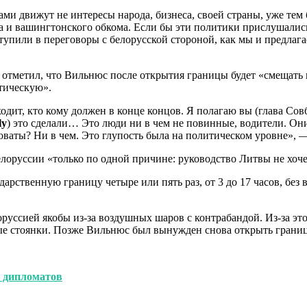
ми движут не интересы народа, бизнеса, своей страны, уже тем 
ма и вашингтонского обкома. Если бы эти политики прислушалис
ступили в переговоры с белорусской стороной, как мы и предлаг
отметил, что Вильнюс после открытия границы будет «смещать гр
тическую».
одит, кто кому должен в конце концов. Я полагаю вы (глава Со
ly
) это сделали… Это люди ни в чем не повинные, водители. Они
оваты? Ни в чем. Это глупость была на политическом уровне», —
елоруссии «только по одной причине: руководство Литвы не хоч
ударственную границу четыре или пять раз, от 3 до 17 часов, бе
руссией якобы из-за воздушных шаров с контрабандой. Из-за эт
е стоянки. Позже Вильнюс был вынужден снова открыть границу,
 дипломатов