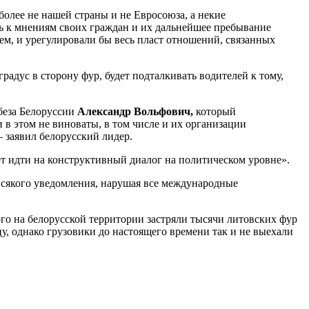
более не нашей страны и не Евросоюза, а некие
ь к мнениям своих граждан и их дальнейшее пребывание
аем, и урегулировали бы весь пласт отношений, связанных
адус в сторону фур, будет подталкивать водителей к тому,
вбеза Белоруссии
Александр Вольфович,
который
 в этом не виноваты, в том числе и их организации
 заявил белорусский лидер.
ет идти на конструктивный диалог на политическом уровне».
з всякого уведомления, нарушая все международные
ого на белорусской территории застряли тысячи литовских фур
 однако грузовики до настоящего времени так и не выехали