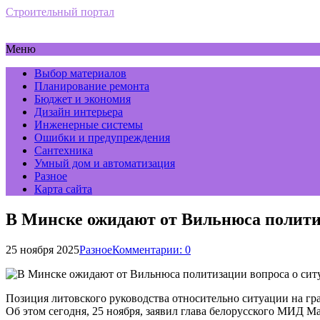
Строительный портал
Меню
Выбор материалов
Планирование ремонта
Бюджет и экономия
Дизайн интерьера
Инженерные системы
Ошибки и предупреждения
Сантехника
Умный дом и автоматизация
Разное
Карта сайта
В Минске ожидают от Вильнюса политиз
25 ноября 2025
Разное
Комментарии: 0
Позиция литовского руководства относительно ситуации на гр
Об этом сегодня, 25 ноября, заявил глава белорусского МИД 