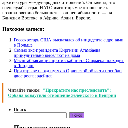
архитектуры международных отношений. Он заявил, что
спецслужбы стран НАТО имеют прямое отношение к
возникновению большинства зон нестабильности — на
Ближнем Востоке, в Африке, Азии и Европе.
Похожие записи:
Госсекретарь США высказался об инциденте с дронами
в Польше
Семью экс-президента Киргизии Атамбаева
принудительно выселяют из дома
Масштабная акция против кабинета Стармера проходит
в Лондоне
При взрыве на жд путях в Орловской области погибли
двое росгвардейцев
Читайте также:
"Прекратите нас преследовать":
Орбана возмутило отношение Зеленского к Венгрии
Поиск
Поиск
Последние записи