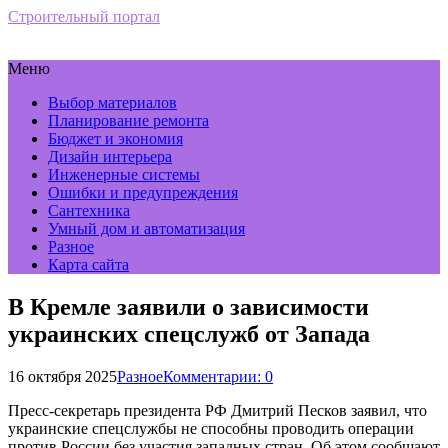
Строительный портал
Меню
Выбор материалов
Планирование ремонта
Бюджет и экономия
Дизайн интерьера
Инженерные системы
Ошибки и предупреждения
Сантехника
Умный дом и автоматизация
Разное
Карта сайта
В Кремле заявили о зависимости
украинских спецслужб от Запада
16 октября 2025
Разное
Комментарии: 0
Пресс-секретарь президента РФ Дмитрий Песков заявил, что
украинские спецслужбы не способны проводить операции
против России без участия западных стран. Об этом сообщают