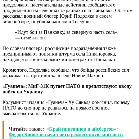
продолжают наступательные действия, сообщается о
продвижении на северных окраинах села Панковка. Об этом
рассказал военный блогер Юрий Подоляка в своем
видеообзоре, опубликованном в Telegram.
«Идут бои за Панковку, за северную часть села»,
— отметил он.
По словам блогера, российские подразделения также
предпринимают попытки штурма села Никаноровка,
находящегося в нескольких километрах от Панковки.
Кроме того, Подоляка сообщил, что бойцы российских сил
«дожимают» противника в селе Новое Шахово.
«Гуаньча»: МиГ-31К пугает НАТО и препятствуют вводу
войск на Украину
Колумнист издания «Гуаньча» Ху Сяньда объяснил, почему
НАТО до сих пор не решилось на прямое военное
вмешательство на Украине.
Читайте также:
«Край пингвинов и айсбергов»:
Федор Конюхов начал четырехмесячную миссию в