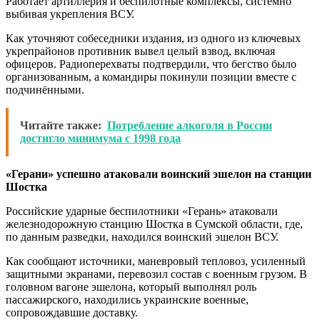
Работает артиллерия и беспилотные комплексы, системно
выбивая укрепления ВСУ.
Как уточняют собеседники издания, из одного из ключевых
укрепрайонов противник вывел целый взвод, включая
офицеров. Радиоперехваты подтвердили, что бегство было
организованным, а командиры покинули позиции вместе с
подчинёнными.
Читайте также:
Потребление алкоголя в России
достигло минимума с 1998 года
«Герани» успешно атаковали воинский эшелон на станции
Шостка
Российские ударные беспилотники «Герань» атаковали
железнодорожную станцию Шостка в Сумской области, где,
по данным разведки, находился воинский эшелон ВСУ.
Как сообщают источники, маневровый тепловоз, усиленный
защитными экранами, перевозил состав с военным грузом. В
головном вагоне эшелона, который выполнял роль
пассажирского, находились украинские военные,
сопровождавшие доставку.