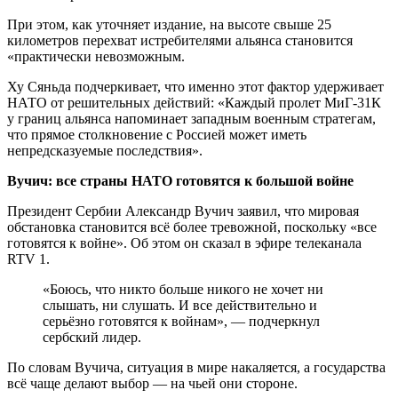
При этом, как уточняет издание, на высоте свыше 25
километров перехват истребителями альянса становится
«практически невозможным.
Ху Сяньда подчеркивает, что именно этот фактор удерживает
НАТО от решительных действий: «Каждый пролет МиГ-31К
у границ альянса напоминает западным военным стратегам,
что прямое столкновение с Россией может иметь
непредсказуемые последствия».
Вучич: все страны НАТО готовятся к большой войне
Президент Сербии Александр Вучич заявил, что мировая
обстановка становится всё более тревожной, поскольку «все
готовятся к войне». Об этом он сказал в эфире телеканала
RTV 1.
«Боюсь, что никто больше никого не хочет ни
слышать, ни слушать. И все действительно и
серьёзно готовятся к войнам», — подчеркнул
сербский лидер.
По словам Вучича, ситуация в мире накаляется, а государства
всё чаще делают выбор — на чьей они стороне.