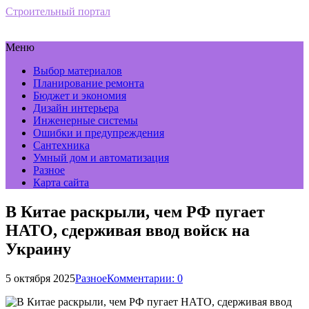
Строительный портал
Меню
Выбор материалов
Планирование ремонта
Бюджет и экономия
Дизайн интерьера
Инженерные системы
Ошибки и предупреждения
Сантехника
Умный дом и автоматизация
Разное
Карта сайта
В Китае раскрыли, чем РФ пугает
НАТО, сдерживая ввод войск на
Украину
5 октября 2025
Разное
Комментарии: 0