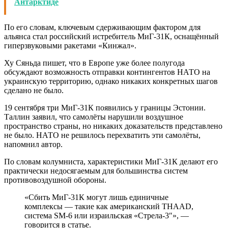
Антарктиде
По его словам, ключевым сдерживающим фактором для
альянса стал российский истребитель МиГ-31К, оснащённый
гиперзвуковыми ракетами «Кинжал».
Ху Сяньда пишет, что в Европе уже более полугода
обсуждают возможность отправки контингентов НАТО на
украинскую территорию, однако никаких конкретных шагов
сделано не было.
19 сентября три МиГ-31К появились у границы Эстонии.
Таллин заявил, что самолёты нарушили воздушное
пространство страны, но никаких доказательств представлено
не было. НАТО не решилось перехватить эти самолёты,
напомнил автор.
По словам колумниста, характеристики МиГ-31К делают его
практически недосягаемым для большинства систем
противовоздушной обороны.
«Сбить МиГ-31К могут лишь единичные
комплексы — такие как американский THAAD,
система SM-6 или израильская «Стрела-3″», —
говорится в статье.