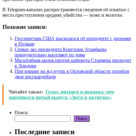
В Telegram-каналах распространяются сведения об изъятых с
места преступления орудиях убийства — ноже и молотке.
Похожие записи:
Госсекретарь США высказался об инциденте с дронами
в Польше
Семью экс-президента Киргизии Атамбаева
принудительно выселяют из дома
Масштабная акция против кабинета Стармера проходит
в Лондоне
При взрыве на жд путях в Орловской области погибли
двое росгвардейцев
Читайте также:
Голод, интриги и ножовка: чем
запомнился пятый выпуск «Звёзд в джунглях»
Поиск
Поиск
Последние записи