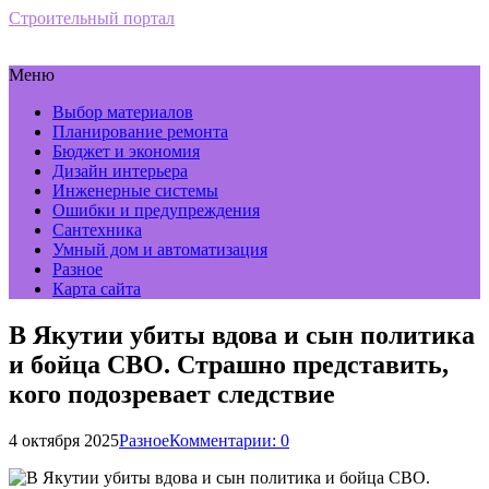
Строительный портал
Меню
Выбор материалов
Планирование ремонта
Бюджет и экономия
Дизайн интерьера
Инженерные системы
Ошибки и предупреждения
Сантехника
Умный дом и автоматизация
Разное
Карта сайта
В Якутии убиты вдова и сын политика
и бойца СВО. Страшно представить,
кого подозревает следствие
4 октября 2025
Разное
Комментарии: 0