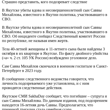
В Якутске убиты вдова и несовершеннолетний сын Саввы
Михайлова, известного в Якутии политика, участвовавшего в
СВО.
В Якутске убиты вдова и несовершеннолетний сын Саввы
Михайлова, известного в Якутии политика, участвовавшего в
СВО. Об инциденте сообщил Следственный комитет России
по республике, не называя имен жертв.
Тела 40-летней женщины и 11-летнего сына были найдены 3
октября в их квартире в Якутске. По факту двойного убийства
(«а» ч. 2 ст. 105 УК России) возбуждено уголовное дело.
Сам Савва Михайлов скончался в военном госпитале в Санкт-
Петербурге в 2023 году.
В сообщении следственного ведомства говорится, что
личность подозреваемого уже установлена, и с ним
проводятся следственные действия.
Якутское СМИ SakhaDay сообщает, что погибшие – супруга и
сын Саввы Михайлова. По данным издания, под подозрением
находится 16-летняя дочь Саввы. Предполагается, что
причиной трагедии стала семейная ссора.