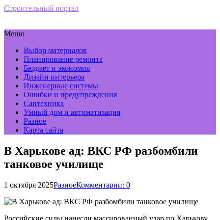
Строительный портал
Меню
Выбор материалов
Планирование ремонта
Бюджет и экономия
Дизайн интерьера
Инженерные системы
Ошибки и предупреждения
Сантехника
Умный дом и автоматизация
Разное
Карта сайта
В Харькове ад: ВКС РФ разбомбили
танковое училище
1 октября 2025
Разное
Комментарии: 0
Российские силы нанесли массированный удар по Харькову.