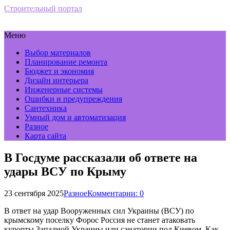
Строительный портал
Меню
Выбор материалов
Планирование ремонта
Бюджет и экономия
Дизайн интерьера
Инженерные системы
Ошибки и предупреждения
Сантехника
Умный дом и автоматизация
Разное
Карта сайта
В Госдуме рассказали об ответе на
удары ВСУ по Крыму
23 сентября 2025
Разное
Комментарии: 0
В ответ на удар Вооруженных сил Украины (ВСУ) по
крымскому поселку Форос Россия не станет атаковать
курорты Западной Украины или санатории под Киевом. Как