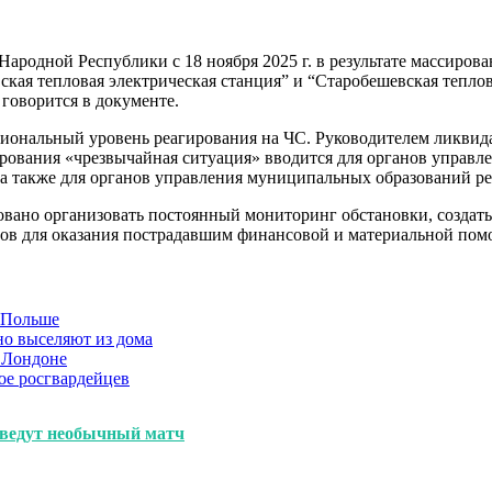
ародной Республики с 18 ноября 2025 г. в результате массиро
кая тепловая электрическая станция” и “Старобешевская тепло
говорится в документе.
егиональный уровень реагирования на ЧС. Руководителем ликвид
рования «чрезвычайная ситуация» вводится для органов управл
а также для органов управления муниципальных образований р
вано организовать постоянный мониторинг обстановки, создат
тов для оказания пострадавшим финансовой и материальной пом
в Польше
но выселяют из дома
 Лондоне
ое росгвардейцев
оведут необычный матч