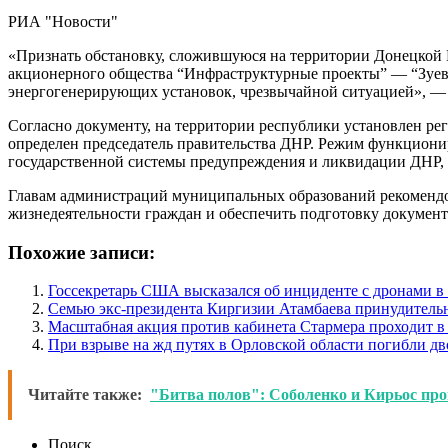
РИА "Новости"
«Признать обстановку, сложившуюся на территории Донецкой Н
акционерного общества “Инфраструктурные проекты” — “Зуевс
энергогенерирующих установок, чрезвычайной ситуацией», — 
Согласно документу, на территории республики установлен р
определен председатель правительства ДНР. Режим функциони
государственной системы предупреждения и ликвидации ДНР, 
Главам администраций муниципальных образований рекомендо
жизнедеятельности граждан и обеспечить подготовку докумен
Похожие записи:
Госсекретарь США высказался об инциденте с дронами 
Семью экс-президента Киргизии Атамбаева принудитель
Масштабная акция против кабинета Стармера проходит в
При взрыве на жд путях в Орловской области погибли дв
Читайте также:
"Битва полов": Соболенко и Кирьос пр
Поиск