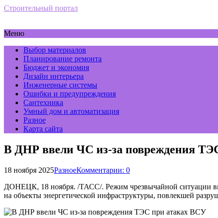
Строительный портал
Меню
Выбор материалов
Планирование ремонта
Бюджет и экономия
Дизайн интерьера
Инженерные системы
Ошибки и предупреждения
Сантехника
Умный дом и автоматизация
Разное
Карта сайта
В ДНР ввели ЧС из-за повреждения ТЭ
18 ноября 2025
Разное
Комментарии: 0
ДОНЕЦК, 18 ноября. /ТАСС/. Режим чрезвычайной ситуации вв
на объекты энергетической инфраструктуры, повлекшей разруше