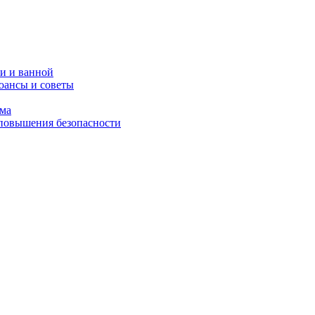
и и ванной
юансы и советы
ома
 повышения безопасности