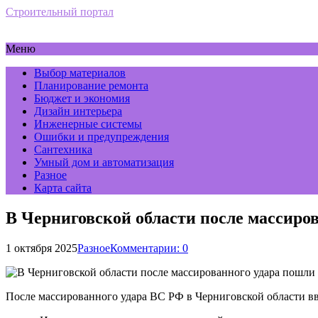
Строительный портал
Меню
Выбор материалов
Планирование ремонта
Бюджет и экономия
Дизайн интерьера
Инженерные системы
Ошибки и предупреждения
Сантехника
Умный дом и автоматизация
Разное
Карта сайта
В Черниговской области после массиро
1 октября 2025
Разное
Комментарии: 0
После массированного удара ВС РФ в Черниговской области в