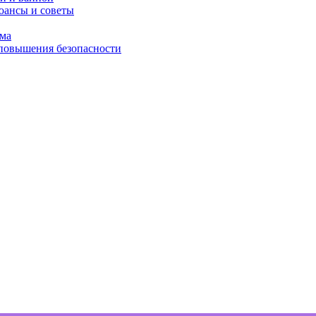
юансы и советы
ома
 повышения безопасности