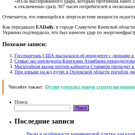
«Из-за массированного удара, который противник нанес 
к отключению сразу 307 тысяч потребителей в нескольки
Отмечается, что имеющейся в энергосистеме мощности недостат
Как передавало
EADaily
, в городе Славутиче Киевской област
Украины подтвердило, что был нанесен удар по энергоинфрастр
Похожие записи:
Госсекретарь США высказался об инциденте с дронами 
Семью экс-президента Киргизии Атамбаева принудитель
Масштабная акция против кабинета Стармера проходит в
При взрыве на жд путях в Орловской области погибли дв
Читайте также:
Путин утвердил новую стратегию национ
Поиск
Поиск
Последние записи
Виды и особенности керамической плитки для кухн