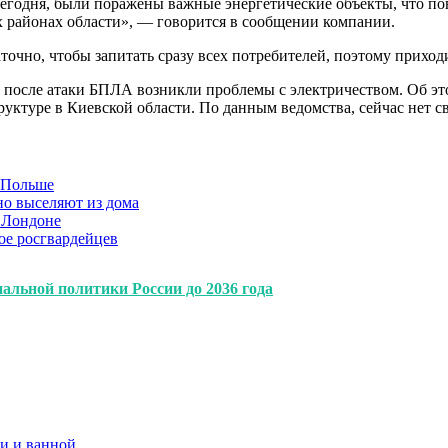
сегодня, были поражены важные энергетические объекты, что по
х районах области», — говорится в сообщении компании.
очно, чтобы запитать сразу всех потребителей, поэтому приход
и после атаки БПЛА возникли проблемы с электричеством. Об эт
уктуре в Киевской области. По данным ведомства, сейчас нет св
в Польше
но выселяют из дома
 Лондоне
ое росгвардейцев
альной политики России до 2036 года
и и ванной