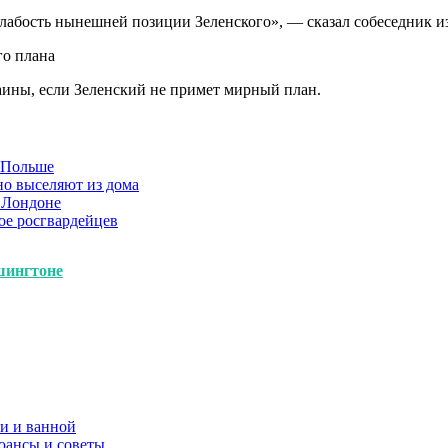
слабость нынешней позиции Зеленского», — сказал собеседник и
го плана
аины, если Зеленский не примет мирный план.
в Польше
но выселяют из дома
 Лондоне
ое росгвардейцев
шингтоне
и и ванной
юансы и советы