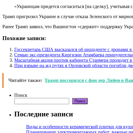
«Украинцам придется согласиться [на сделку], учитывая 
Трамп пригрозил Украине в случае отказа Зеленского от мирно
Ранее Трамп заявил, что Вашингтон «сдержит» поддержку Укр
Похожие записи:
Госсекретарь США высказался об инциденте с дронами 
Семью экс-президента Киргизии Атамбаева принудитель
Масштабная акция против кабинета Стармера проходит в
При взрыве на жд путях в Орловской области погибли дв
Читайте также:
Трамп поссорился с фон дер Ляйен в Ва
Поиск
Поиск
Последние записи
Виды и особенности керамической плитки для кухн
Планирование электромонтажных работ: важные н