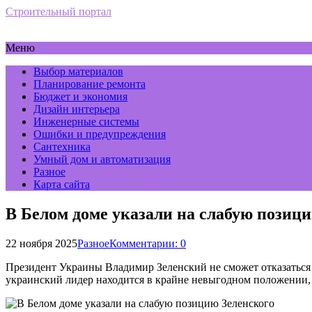
Строительный портал
Меню
Выбор материалов
Планирование ремонта
Бюджет и экономия
Дизайн интерьера
Инженерные системы
Ошибки и предупреждения
Сантехника
Умный дом и автоматизация
Разное
Карта сайта
В Белом доме указали на слабую позиц
22 ноября 2025
Разное
Комментарии: 0
Президент Украины Владимир Зеленский не сможет отказаться 
украинский лидер находится в крайне невыгодном положении, п