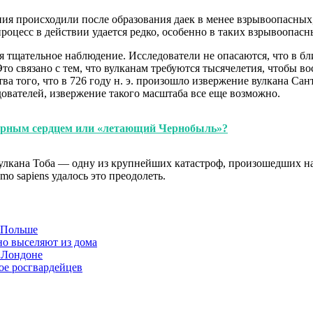
ия происходили после образования даек в менее взрывоопасных, 
роцесс в действии удается редко, особенно в таких взрывоопасн
я тщательное наблюдение. Исследователи не опасаются, что в б
. Это связано с тем, что вулканам требуются тысячелетия, чтобы 
ва того, что в 726 году н. э. произошло извержение вулкана С
дователей, извержение такого масштаба все еще возможно.
дерным сердцем или «летающий Чернобыль»?
улкана Тоба — одну из крупнейших катастроф, произошедших на 
o sapiens удалось это преодолеть.
в Польше
но выселяют из дома
 Лондоне
ое росгвардейцев