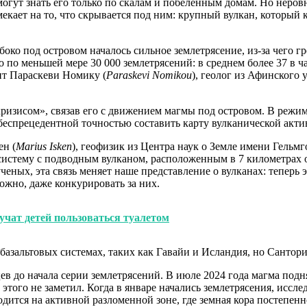
огут знать его только по скалам и побеленным домам. Но неро
кает на то, что скрывается под ним: крупный вулкан, который ка
убоко под островом началось сильное землетрясение, из-за чего
по меньшей мере 30 000 землетрясений: в среднем более 37 в ча
ит Параскеви Номику (
Paraskevi Nomikou
), геолог из Афинского
ризисом», связав его с движением магмы под островом. В режи
беспрецедентной точностью составить карту вулканической акти
ен (
Marius Isken
), геофизик из Центра наук о Земле имени Гельмг
систему с подводным вулканом, расположенным в 7 километрах о
ченых, эта связь меняет наше представление о вулканах: теперь
ожно, даже конкурировать за них.
 учат детей пользоваться туалетом
азальтовых системах, таких как Гавайи и Исландия, но Сантор
ев до начала серии землетрясений. В июле 2024 года магма подн
этого не заметил. Когда в январе начались землетрясения, иссл
одится на активной разломенной зоне, где земная кора постепенн