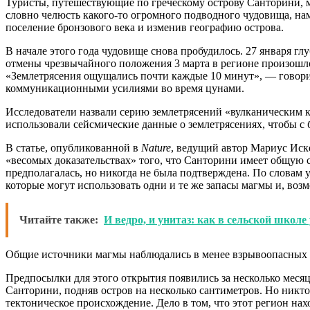
Туристы, путешествующие по греческому острову Санторини, м
словно челюсть какого-то огромного подводного чудовища, наме
поселение бронзового века и изменив географию острова.
В начале этого года чудовище снова пробудилось. 27 января гл
отмены чрезвычайного положения 3 марта в регионе произошло 
«Землетрясения ощущались почти каждые 10 минут», — говор
коммуникационными усилиями во время цунами.
Исследователи назвали серию землетрясений «вулканическим к
использовали сейсмические данные о землетрясениях, чтобы с 
В статье, опубликованной в
Nature
, ведущий автор Мариус Иск
«весомых доказательствах» того, что Санторини имеет общую 
предполагалась, но никогда не была подтверждена. По словам у
которые могут использовать одни и те же запасы магмы и, возм
Читайте также:
И ведро, и унитаз: как в сельской школе
Общие источники магмы наблюдались в менее взрывоопасных б
Предпосылки для этого открытия появились за несколько месяц
Санторини, подняв остров на несколько сантиметров. Но никто 
тектоническое происхождение. Дело в том, что этот регион нах