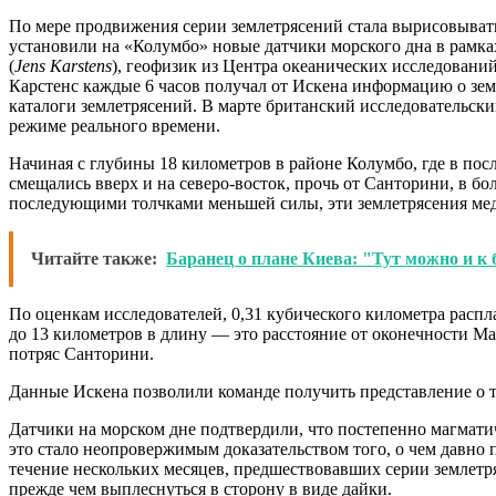
По мере продвижения серии землетрясений стала вырисовыватьс
установили на «Колумбо» новые датчики морского дна в рамк
(
Jens Karstens
), геофизик из Центра океанических исследован
Карстенс каждые 6 часов получал от Искена информацию о зем
каталоги землетрясений. В марте британский исследовательск
режиме реального времени.
Начиная с глубины 18 километров в районе Колумбо, где в пос
смещались вверх и на северо-восток, прочь от Санторини, в б
последующими толчками меньшей силы, эти землетрясения мед
Читайте также:
Баранец о плане Киева: "Тут можно и к 
По оценкам исследователей, 0,31 кубического километра расп
до 13 километров в длину — это расстояние от оконечности Ма
потряс Санторини.
Данные Искена позволили команде получить представление о то
Датчики на морском дне подтвердили, что постепенно магмати
это стало неопровержимым доказательством того, о чем давно
течение нескольких месяцев, предшествовавших серии землетр
прежде чем выплеснуться в сторону в виде дайки.