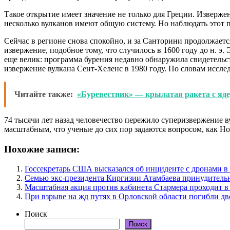
Такое открытие имеет значение не только для Греции. Извержен
несколько вулканов имеют общую систему. Но наблюдать этот п
Сейчас в регионе снова спокойно, и за Санторини продолжаетс
извержение, подобное тому, что случилось в 1600 году до н. э
еще велик: программа бурения недавно обнаружила свидетельст
извержение вулкана Сент-Хеленс в 1980 году. По словам иссле
Читайте также:
«Буревестник» — крылатая ракета с я
74 тысячи лет назад человечество пережило суперизвержение в
масштабным, что ученые до сих пор задаются вопросом, как Hom
Похожие записи:
Госсекретарь США высказался об инциденте с дронами 
Семью экс-президента Киргизии Атамбаева принудитель
Масштабная акция против кабинета Стармера проходит в
При взрыве на жд путях в Орловской области погибли дв
Поиск
Поиск