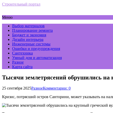
Строительный портал
Меню
Выбор материалов
Планирование ремонта
Бюджет и экономия
Дизайн интерьера
Инженерные системы
Ошибки и предупреждения
Сантехника
Умный дом и автоматизация
Разное
Карта сайта
Тысячи землетрясений обрушились на к
25 сентября 2025
Разное
Комментарии: 0
Кризис, потрясший остров Санторини, может указывать на нал