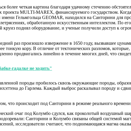
я более четкая картина благодаря удачному стечению обстоятель
ах проекта MULTI-MAREX, финансируемого государством. Когда 
ий имени Гельмгольца GEOMAR, находился на Санторини для про
летрясениях, обработанную искусственным интеллектом. По его
ий круиз поднял оборудование, и ученые получили доступ к огр
ледний раз произошло извержение в 1650 году, вызвавшее цунам
олее тонкую кору. В отличие от тектонических разломов, котор
ленно продвигались линейно в течение многих дней, что свиде
бабке-гадалке не ходить"
лавленной породы пробилось сквозь окружающие породы, образов
нхэттена до Гарлема. Каждый выброс раскалывал породу и сдвиг
м, что происходит под Санторини в режиме реального времени, н
ческий очаг под Колумбо сдулся, как проколотый воздушный шар
 подозревали: Санторини и Колумбо связаны общей системой ма
ясений, исследователи считают, что поднимающаяся магма оказы