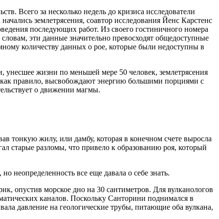
ств. Всего за несколько недель до кризиса исследователи
начались землетрясения, соавтор исследования Йенс Карстенс
ведения последующих работ. Из своего гостиничного номера
 словам, эти данные значительно превосходят общедоступные
омному количеству данных о рое, которые были недоступны в
и, унесшее жизни по меньшей мере 50 человек, землетрясения
ые, как правило, высвобождают энергию большими порциями с
тельствует о движении магмы.
ав тонкую жилу, или дамбу, которая в конечном счете выросла
ал старые разломы, что привело к образованию роя, который
о неопределенность все еще давала о себе знать.
ик, опустив морское дно на 30 сантиметров. Для вулканологов
гматических каналов. Поскольку Санторини поднимался в
вала давление на геологические трубы, питающие оба вулкана,