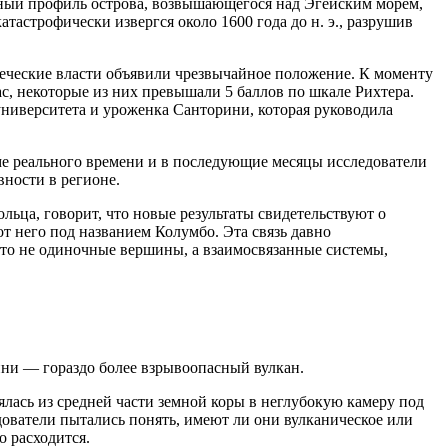
вный профиль острова, возвышающегося над Эгейским морем,
тастрофически извергся около 1600 года до н. э., разрушив
 греческие власти объявили чрезвычайное положение. К моменту
с, некоторые из них превышали 5 баллов по шкале Рихтера.
 университета и уроженка Санторини, которая руководила
ме реального времени и в последующие месяцы исследователи
вности в регионе.
ольца, говорит, что новые результаты свидетельствуют о
т него под названием Колумбо. Эта связь давно
 это не одиночные вершины, а взаимосвязанные системы,
ини — гораздо более взрывоопасный вулкан.
ялась из средней части земной коры в неглубокую камеру под
едователи пытались понять, имеют ли они вулканическое или
о расходится.