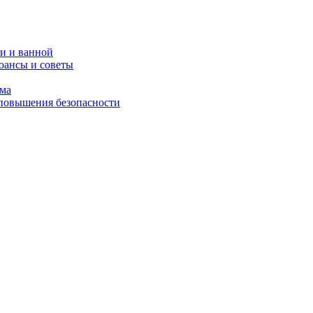
и и ванной
юансы и советы
ома
 повышения безопасности