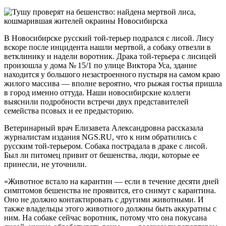
В Новосибирске русский той-терьер подрался с лисой. Лису
вскоре после инцидента нашли мертвой, а собаку отвезли в
ветклинику и надели воротник. Драка той-терьера с лисицей
произошла у дома № 15/1 по улице Виктора Уса, здание
находится у большого незастроенного пустыря на самом краю
жилого массива — вполне вероятно, что рыжая гостья пришла
в город именно оттуда. Наши новосибирские коллеги
выяснили подробности встречи двух представителей
семейства псовых и ее предысторию.
Ветеринарный врач Елизавета Александровна рассказала
журналистам издания NGS.RU, что к ним обратились с
русским той-терьером. Собака пострадала в драке с лисой.
Был ли питомец привит от бешенства, люди, которые ее
принесли, не уточнили.
«Животное встало на карантин — если в течение десяти дней
симптомов бешенства не проявится, его снимут с карантина.
Оно не должно контактировать с другими животными. И
также владельцы этого животного должны быть аккуратны с
ним. На собаке сейчас воротник, потому что она покусана