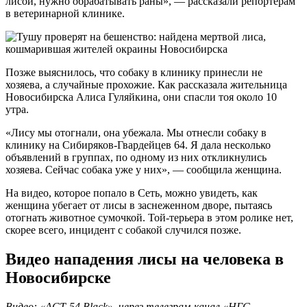
лисой, нужно обрабатывать раны», — рассказали репортерам
в ветеринарной клинике.
Позже выяснилось, что собаку в клинику принесли не
хозяева, а случайные прохожие. Как рассказала жительница
Новосибирска Алиса Гуляйкина, они спасли тоя около 10
утра.
«Лису мы отогнали, она убежала. Мы отнесли собаку в
клинику на Сибиряков-Гвардейцев 64. Я дала несколько
объявлений в группах, по одному из них откликнулись
хозяева. Сейчас собака уже у них», — сообщила женщина.
На видео, которое попало в Сеть, можно увидеть, как
женщина убегает от лисы в заснеженном дворе, пытаясь
отогнать животное сумочкой. Той-терьера в этом ролике нет,
скорее всего, инцидент с собакой случился позже.
Видео нападения лисы на человека в
Новосибирске
Видео: «АСТ-54 Black», через телеграм-канал «НГС —