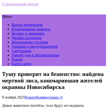
Строительный портал
Меню
Выбор материалов
Планирование ремонта
Бюджет и экономия
Дизайн интерьера
Инженерные системы
Ошибки и предупреждения
Сантехника
Умный дом и автоматизация
Разное
Карта сайта
Тушу проверят на бешенство: найдена
мертвой лиса, кошмарившая жителей
окраины Новосибирска
9 ноября 2025
Разное
Комментарии: 0
Дикое животное погибло, тело будут исследовать