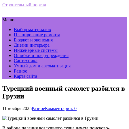
Строительный портал
Меню
Выбор материалов
Планирование ремонта
Бюджет и экономия
Дизайн интерьера
Инженерные системы
Ошибки и предупреждения
Сантехника
Умный дом и автоматизация
Разное
Карта сайта
Турецкий военный самолет разбился в
Грузии
11 ноября 2025
Разное
Комментарии: 0
В районе падения воздушного судна начата поисково-