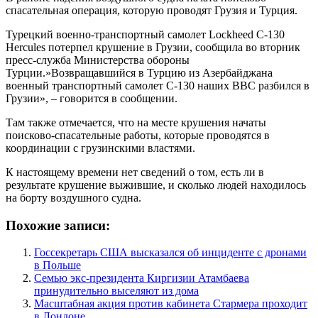
спасательная операция, которую проводят Грузия и Турция.
Турецкий военно-транспортный самолет Lockheed C-130
Hercules потерпел крушение в Грузии, сообщила во вторник
пресс-служба Министерства обороны
Турции.»Возвращавшийся в Турцию из Азербайджана
военный транспортный самолет C-130 наших ВВС разбился в
Грузии», – говорится в сообщении.
Там также отмечается, что на месте крушения начаты
поисково-спасательные работы, которые проводятся в
координации с грузинскими властями.
К настоящему времени нет сведений о том, есть ли в
результате крушение выжившие, и сколько людей находилось
на борту воздушного судна.
Похожие записи:
Госсекретарь США высказался об инциденте с дронами
в Польше
Семью экс-президента Киргизии Атамбаева
принудительно выселяют из дома
Масштабная акция против кабинета Стармера проходит
в Лондоне