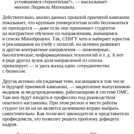
устоявшимся стереотипам?», — высказывает
мнение Людмила Матюшина.
Действительно, анализ данных прошлой приемной кампании
показывает, что крупным университетам особо беспокоиться
не приходится — даже если они принимают студентов
на контрактное обучение по направлениям, значащимся
в списке Минобрнауки. Так, СПбГУ хоть и набирает юристов
и рекламщиков на учебу с оплатой, но активно развивает
и другие контрактные направления — инженерные,
биологические, информационных технологий и т. д. А вот
в ряде других вузов доля направлений из списка
превалирует — и здесь выход один: сотрудничество
с бизнесом.
Другая активно обсуждаемая тема, касающаяся в том числе
и будущей приемной кампании, — закрепление выпускников-
медиков за медучреждениями, работающими в системе ОМС.
Там они будут входить в профессию под руководством
опытного наставника. При этом регион и место работы
студент (если он не является целевиком) вправе выбрать
самостоятельно. Как полагают законодатели и представители
профведомств, это позволит решить проблему дефицита
кадров.