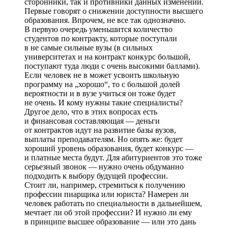
сторонники, так и противники данных изменений.
Первые говорят о снижении доступности высшего
образования. Впрочем, не все так однозначно.
В первую очередь уменьшится количество
студентов по контракту, которые поступали
в не самые сильные вузы (в сильных
университетах и на контракт конкурс большой,
поступают туда люди с очень высокими баллами).
Если человек не в может усвоить школьную
программу на „хорошо“, то с большой долей
вероятности и в вузе учиться он тоже будет
не очень. И кому нужны такие специалисты?
Другое дело, что в этих вопросах есть
и финансовая составляющая — деньги
от контрактов идут на развитие базы вузов,
выплаты преподавателям. Но опять же: будет
хороший уровень образования, будет конкурс —
и платные места будут. Для абитуриентов это тоже
серьезный звонок — нужно очень обдуманно
подходить к выбору будущей профессии.
Стоит ли, например, стремиться к получению
профессии пиарщика или юриста? Намерен ли
человек работать по специальности в дальнейшем,
мечтает ли об этой профессии? И нужно ли ему
в принципе высшее образование — или это дань