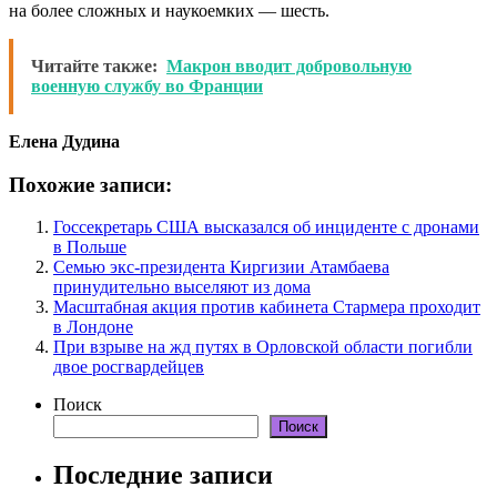
на более сложных и наукоемких — шесть.
Читайте также:
Макрон вводит добровольную
военную службу во Франции
Елена Дудина
Похожие записи:
Госсекретарь США высказался об инциденте с дронами
в Польше
Семью экс-президента Киргизии Атамбаева
принудительно выселяют из дома
Масштабная акция против кабинета Стармера проходит
в Лондоне
При взрыве на жд путях в Орловской области погибли
двое росгвардейцев
Поиск
Поиск
Последние записи