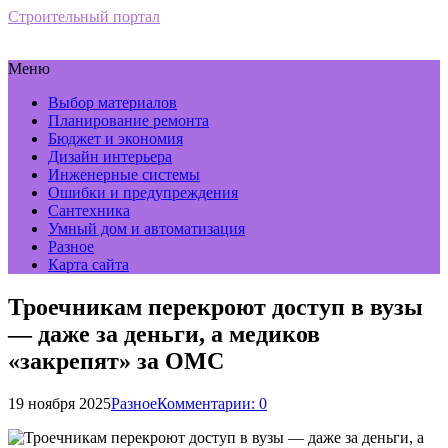
Строительный портал
Меню
Выбор материалов
Планирование ремонта
Бюджет и экономия
Дизайн интерьера
Инженерные системы
Ошибки и предупреждения
Сантехника
Умный дом и автоматизация
Разное
Карта сайта
Троечникам перекроют доступ в вузы
— даже за деньги, а медиков
«закрепят» за ОМС
19 ноября 2025
Разное
Комментарии: 0