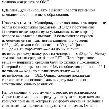
ЕДЕлена Дудина«РосБалт» выяснял новости приемной
кампании-2026 и высшего образования.
Новость о том, что Минобрнауки готово повысить пороговые
баллы по нескольким предметам ЕГЭ для поступления
(значения ниже порога вузы устанавливать не в праве)
особого ажиотажа не вызвала. В большинстве случаев
изменения не выглядят значительными: по истории —
с 36 до 40, химии и биологии — с 39 до 40, физике —
с 39 до 41, информатике — с 44 до 46. И лишь
по иностранному языку рост на четверть — с 30 до 40. Между
тем показатели средних баллов ЕГЭ в Петербурге явно
выше — например, средний балл по физике у школьников
Северной столицы составил 64,6, по обществознанию — 55,1,
по химии — 62,1, по английскому языку — 61,3,
по информатике — 58,5. Однако средние показатели
составляются на основе реальных результатов, а они,
естественно, сильно разняться.
На повышении «порога» министерство не остановилось.
Серьезные изменения в грядущую вступительную кампанию
коснутся приема на контрактную форму обучения: вольница
с платными зачислениями в вузы заканчивается. Отныне