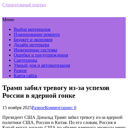
Строительный портал
Меню
Выбор материалов
Планирование ремонта
Бюджет и экономия
Дизайн интерьера
Инженерные системы
Ошибки и предупреждения
Сантехника
Умный дом и автоматизация
Разное
Карта сайта
Трамп забил тревогу из-за успехов
России в ядерной гонке
15 ноября 2025
Разное
Комментарии: 0
Президент США Дональд Трамп забил тревогу из-за ядерной
политики США, России и Китая. По его словам, Россия и
Китай могут догнать США по объему ядерного арсенала через