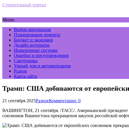
Строительный портал
Меню
Выбор материалов
Планирование ремонта
Бюджет и экономия
Дизайн интерьера
Инженерные системы
Ошибки и предупреждения
Сантехника
Умный дом и автоматизация
Разное
Карта сайта
Трамп: США добиваются от европейски
21 сентября 2025
Разное
Комментарии: 0
ВАШИНГТОН, 21 сентября. /ТАСС/. Американский президент Д
союзников Вашингтона прекращения закупок российской нефт