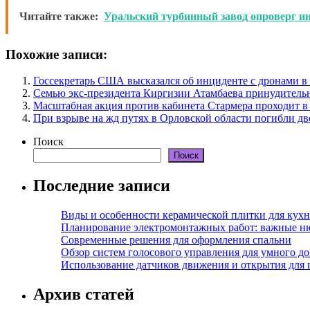
Читайте также:
Уральский турбинный завод опроверг и
Похожие записи:
Госсекретарь США высказался об инциденте с дронами 
Семью экс-президента Киргизии Атамбаева принудитель
Масштабная акция против кабинета Стармера проходит в
При взрыве на жд путях в Орловской области погибли дв
Поиск
Поиск
Последние записи
Виды и особенности керамической плитки для кухн
Планирование электромонтажных работ: важные н
Современные решения для оформления спальни
Обзор систем голосового управления для умного д
Использование датчиков движения и открытия для
Архив статей