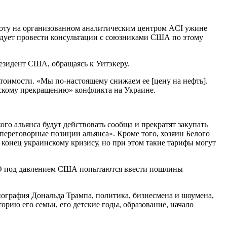
боту на организованном аналитическим центром ACI ужине
ледует провести консультации с союзниками США по этому
езидент США, обращаясь к Уитэкеру.
оимости. «Мы по-настоящему снижаем ее [цену на нефть].
ескому прекращению» конфликта на Украине.
го альянса будут действовать сообща и прекратят закупать
ереговорные позиции альянса». Кроме того, хозяин Белого
конец украинскому кризису, но при этом такие тарифы могут
ТО под давлением США попытаются ввести пошлины
графия Дональда Трампа, политика, бизнесмена и шоумена,
рию его семьи, его детские годы, образование, начало