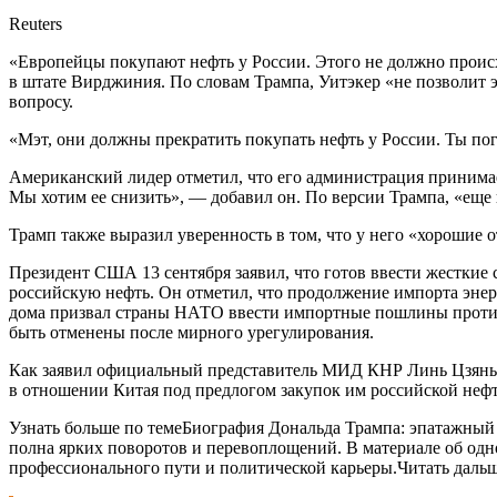
Reuters
«Европейцы покупают нефть у России. Этого не должно происх
в штате Вирджиния. По словам Трампа, Уитэкер «не позволит 
вопросу.
«Мэт, они должны прекратить покупать нефть у России. Ты по
Американский лидер отметил, что его администрация принима
Мы хотим ее снизить», — добавил он. По версии Трампа, «ещ
Трамп также выразил уверенность в том, что у него «хорошие
Президент США 13 сентября заявил, что готов ввести жесткие 
российскую нефть. Он отметил, что продолжение импорта эне
дома призвал страны НАТО ввести импортные пошлины против К
быть отменены после мирного урегулирования.
Как заявил официальный представитель МИД КНР Линь Цзянь
в отношении Китая под предлогом закупок им российской нефт
Узнать больше по темеБиография Дональда Трампа: эпатажный
полна ярких поворотов и перевоплощений. В материале об одно
профессионального пути и политической карьеры.Читать даль