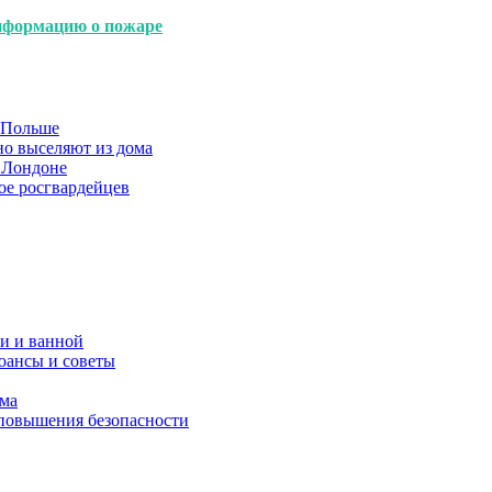
нформацию о пожаре
в Польше
но выселяют из дома
 Лондоне
ое росгвардейцев
и и ванной
юансы и советы
ома
 повышения безопасности