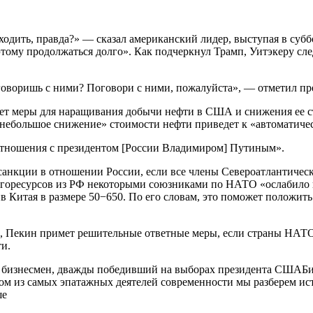
одить, правда?» — сказал американский лидер, выступая в суб
этому продолжаться долго». Как подчеркнул Трамп, Уитэкеру с
говоришь с ними? Поговори с ними, пожалуйста», — отметил пр
ет меры для наращивания добычи нефти в США и снижения ее ст
е небольшое снижение» стоимости нефти приведет к «автоматич
 отношения с президентом [России Владимиром] Путиным».
санкции в отношении России, если все члены Североатлантическо
ргоресурсов из РФ некоторыми союзниками по НАТО «ослабило п
итая в размере 50−650. По его словам, это поможет положить 
, Пекин примет решительные ответные меры, если страны НА
и.
 бизнесмен, дважды победивший на выборах президента СШАБио
м из самых эпатажных деятелей современности мы разберем исто
ше