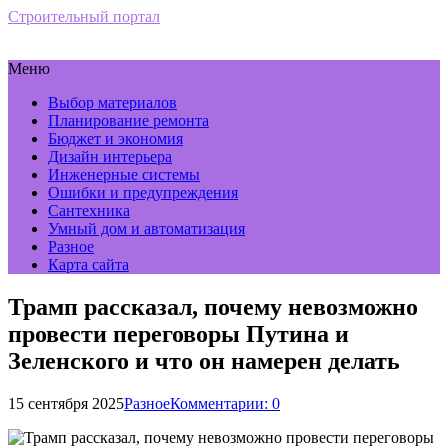
Строительный портал
Меню
Выбор материалов
Планирование ремонта
Бюджет и экономия
Дизайн интерьера
Инженерные системы
Ошибки и предупреждения
Сантехника
Умный дом и автоматизация
Разное
Карта сайта
Трамп рассказал, почему невозможно
провести переговоры Путина и
Зеленского и что он намерен делать
15 сентября 2025
Разное
Комментарии: 0