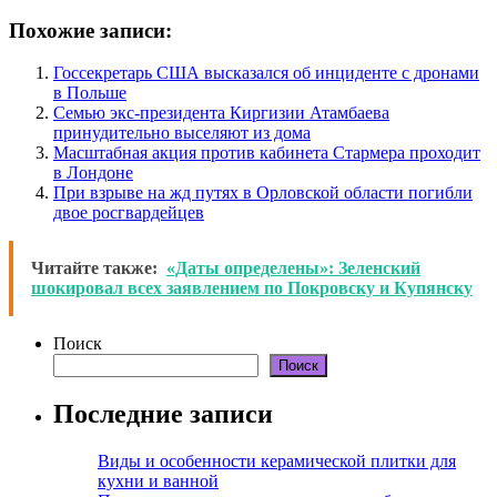
Похожие записи:
Госсекретарь США высказался об инциденте с дронами
в Польше
Семью экс-президента Киргизии Атамбаева
принудительно выселяют из дома
Масштабная акция против кабинета Стармера проходит
в Лондоне
При взрыве на жд путях в Орловской области погибли
двое росгвардейцев
Читайте также:
«Даты определены»: Зеленский
шокировал всех заявлением по Покровску и Купянску
Поиск
Поиск
Последние записи
Виды и особенности керамической плитки для
кухни и ванной