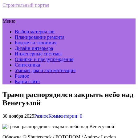
Строительный портал
Меню
Выбор материалов
Планирование ремонта
Бюджет и экономия
Дизайн интерьера
Инженерные системы
Ошибки и предупреждения
Сантехника
Умный дом и автоматизация
Разное
Карта сайта
Трамп распорядился закрыть небо над
Венесуэлой
30 ноября 2025
Разное
Комментарии: 0
Обложка © Shutterstock / FOTODOM / Andrew Leyden