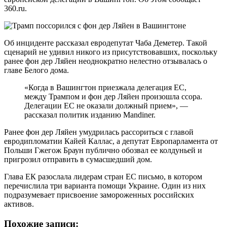
360.ru.
Об инциденте рассказал евродепутат Чаба Деметер. Такой
сценарий не удивил никого из присутствовавших, поскольку
ранее фон дер Ляйен неоднократно нелестно отзывалась о
главе Белого дома.
«Когда в Вашингтон приезжала делегация ЕС,
между Трампом и фон дер Ляйен произошла ссора.
Делегации ЕС не оказали должный прием», —
рассказал политик изданию Mandiner.
Ранее фон дер Ляйен умудрилась рассориться с главой
евродипломатии Кайей Каллас, а депутат Европарламента от
Польши Гжегож Браун публично обозвал ее колдуньей и
пригрозил отправить в сумасшедший дом.
Глава ЕК разослала лидерам стран ЕС письмо, в котором
перечислила три варианта помощи Украине. Один из них
подразумевает присвоение замороженных российских
активов.
Похожие записи: