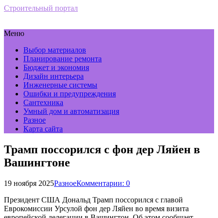
Строительный портал
Меню
Выбор материалов
Планирование ремонта
Бюджет и экономия
Дизайн интерьера
Инженерные системы
Ошибки и предупреждения
Сантехника
Умный дом и автоматизация
Разное
Карта сайта
Трамп поссорился с фон дер Ляйен в
Вашингтоне
19 ноября 2025
Разное
Комментарии: 0
Президент США Дональд Трамп поссорился с главой
Еврокомиссии Урсулой фон дер Ляйен во время визита
европейской делегации в Вашингтон. Об этом сообщает