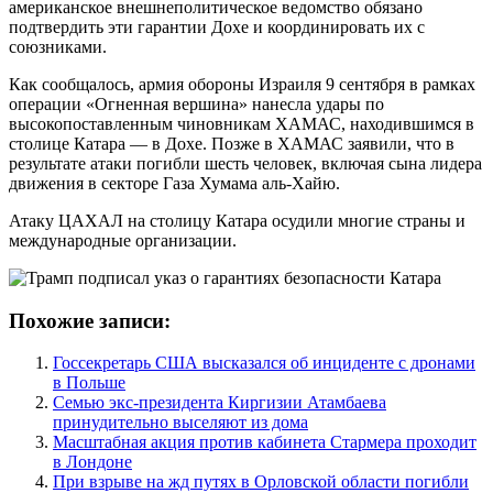
американское внешнеполитическое ведомство обязано
подтвердить эти гарантии Дохе и координировать их с
союзниками.
Как сообщалось, армия обороны Израиля 9 сентября в рамках
операции «Огненная вершина» нанесла удары по
высокопоставленным чиновникам ХАМАС, находившимся в
столице Катара — в Дохе. Позже в ХАМАС заявили, что в
результате атаки погибли шесть человек, включая сына лидера
движения в секторе Газа Хумама аль-Хайю.
Атаку ЦАХАЛ на столицу Катара осудили многие страны и
международные организации.
Похожие записи:
Госсекретарь США высказался об инциденте с дронами
в Польше
Семью экс-президента Киргизии Атамбаева
принудительно выселяют из дома
Масштабная акция против кабинета Стармера проходит
в Лондоне
При взрыве на жд путях в Орловской области погибли