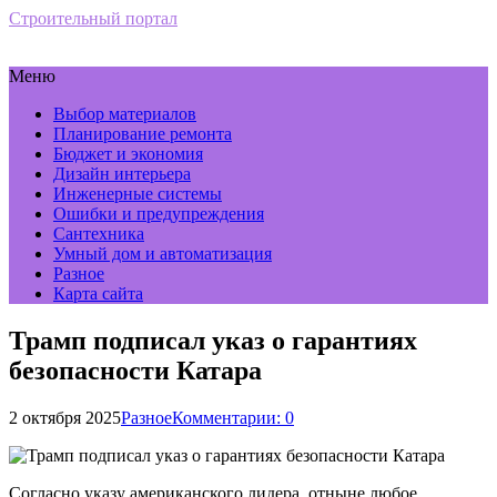
Строительный портал
Меню
Выбор материалов
Планирование ремонта
Бюджет и экономия
Дизайн интерьера
Инженерные системы
Ошибки и предупреждения
Сантехника
Умный дом и автоматизация
Разное
Карта сайта
Трамп подписал указ о гарантиях
безопасности Катара
2 октября 2025
Разное
Комментарии: 0
Согласно указу американского лидера, отныне любое