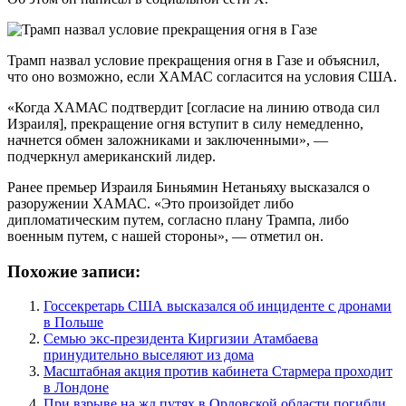
Трамп назвал условие прекращения огня в Газе и объяснил,
что оно возможно, если ХАМАС согласится на условия США.
«Когда ХАМАС подтвердит [согласие на линию отвода сил
Израиля], прекращение огня вступит в силу немедленно,
начнется обмен заложниками и заключенными», —
подчеркнул американский лидер.
Ранее премьер Израиля Биньямин Нетаньяху высказался о
разоружении ХАМАС. «Это произойдет либо
дипломатическим путем, согласно плану Трампа, либо
военным путем, с нашей стороны», — отметил он.
Похожие записи:
Госсекретарь США высказался об инциденте с дронами
в Польше
Семью экс-президента Киргизии Атамбаева
принудительно выселяют из дома
Масштабная акция против кабинета Стармера проходит
в Лондоне
При взрыве на жд путях в Орловской области погибли