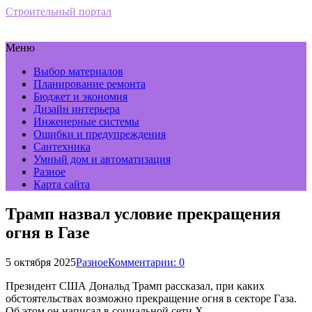
Строительный портал
Меню
Выбор материалов
Планирование ремонта
Бюджет и экономия
Дизайн интерьера
Инженерные системы
Ошибки и предупреждения
Сантехника
Умный дом и автоматизация
Разное
Карта сайта
Трамп назвал условие прекращения
огня в Газе
5 октября 2025
Разное
Комментарии: 0
Президент США Дональд Трамп рассказал, при каких
обстоятельствах возможно прекращение огня в секторе Газа.
Об этом он написал в социальной сети Х.