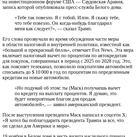
на инвестиционном форуме США — Саудовская Аравия,
запись которой опубликовала пресс-служба Белого дома.
«Тебе так повезло. Я с тобой, Илон. Я скажу тебе,
что тебе повезло. Он когда-нибудь благодарил
меня как следует?», — сказал Трамп.
Его слова прозвучали во время обсуждения части меры
в области налоговой и внутренней политики, известной как
«большой и прекрасный билль», отмечает Fox News. Эта мера
включает налоговый вычет по процентам по автокредитам
для покупок, совершенных в период с 2025 по 2028 год. Это,
как поясняет телеканал, позволило покупателям автомобилей
списывать до $ 10 000 в год по процентам по определенным
кредитам на новые автомобили.
«Но подумай об этом: ты (Маск) получаешь вычет
по кредиту на выплату процентов. Я думаю, это
будет невероятным благом для продаж
автомобилей», — заявил американский президент.
После выступления президента Маск написал в соцсети X:
«Я хотел бы поблагодарить президента Трампа за все, что
он сделал для Америки и мира».
19 ноября в Белом доме в честь визита наследного принца