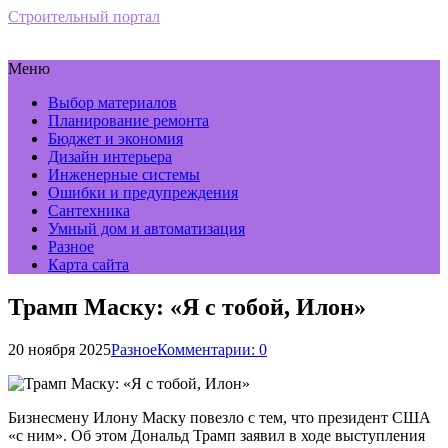
Строительный портал
Меню
Выбор материалов
Планирование ремонта
Бюджет и экономия
Дизайн интерьера
Инженерные системы
Ошибки и предупреждения
Сантехника
Умный дом и автоматизация
Разное
Карта сайта
Трамп Маску: «Я с тобой, Илон»
20 ноября 2025
Разное
Комментарии: 0
Бизнесмену Илону Маску повезло с тем, что президент США
«с ним». Об этом Дональд Трамп заявил в ходе выступления