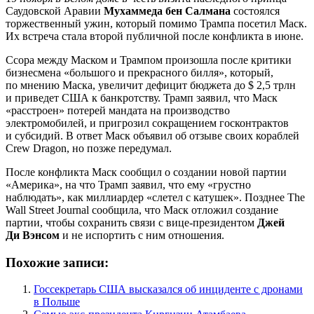
Саудовской Аравии
Мухаммеда бен Салмана
состоялся
торжественный ужин, который помимо Трампа посетил Маск.
Их встреча стала второй публичной после конфликта в июне.
Ссора между Маском и Трампом произошла после критики
бизнесмена «большого и прекрасного билля», который,
по мнению Маска, увеличит дефицит бюджета до $ 2,5 трлн
и приведет США к банкротству. Трамп заявил, что Маск
«расстроен» потерей мандата на производство
электромобилей, и пригрозил сокращением госконтрактов
и субсидий. В ответ Маск объявил об отзыве своих кораблей
Crew Dragon, но позже передумал.
После конфликта Маск сообщил о создании новой партии
«Америка», на что Трамп заявил, что ему «грустно
наблюдать», как миллиардер «слетел с катушек». Позднее The
Wall Street Journal сообщила, что Маск отложил создание
партии, чтобы сохранить связи с вице-президентом
Джей
Ди Вэнсом
и не испортить с ним отношения.
Похожие записи:
Госсекретарь США высказался об инциденте с дронами
в Польше