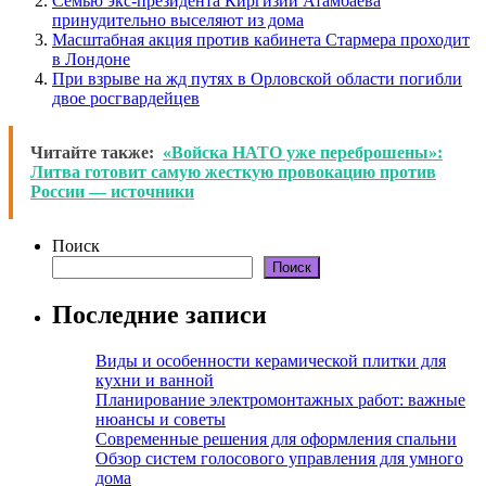
Семью экс-президента Киргизии Атамбаева
принудительно выселяют из дома
Масштабная акция против кабинета Стармера проходит
в Лондоне
При взрыве на жд путях в Орловской области погибли
двое росгвардейцев
Читайте также:
«Войска НАТО уже переброшены»:
Литва готовит самую жесткую провокацию против
России — источники
Поиск
Поиск
Последние записи
Виды и особенности керамической плитки для
кухни и ванной
Планирование электромонтажных работ: важные
нюансы и советы
Современные решения для оформления спальни
Обзор систем голосового управления для умного
дома