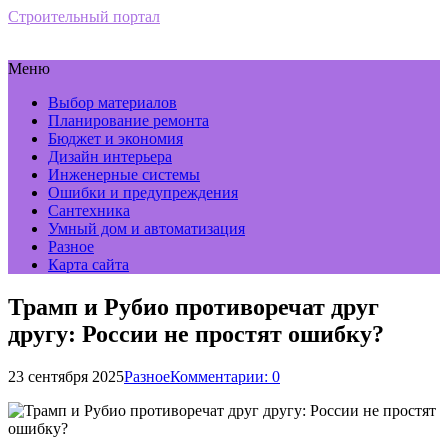
Строительный портал
Меню
Выбор материалов
Планирование ремонта
Бюджет и экономия
Дизайн интерьера
Инженерные системы
Ошибки и предупреждения
Сантехника
Умный дом и автоматизация
Разное
Карта сайта
Трамп и Рубио противоречат друг
другу: России не простят ошибку?
23 сентября 2025
Разное
Комментарии: 0