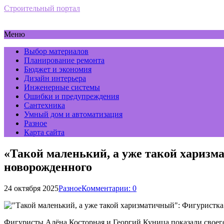
Строительный портал
Меню
Выбор материалов
Планирование ремонта
Бюджет и экономия
Дизайн интерьера
Инженерные системы
Ошибки и предупреждения
Сантехника
Умный дом и автоматизация
Разное
Карта сайта
«Такой маленький, а уже такой хариз
новорожденного
24 октября 2025
Разное
Комментарии: 0
Фигуристы Алёна Косторная и Георгий Куница показали своего