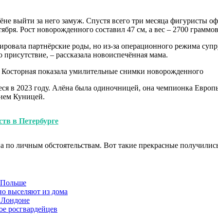
ёне выйти за него замуж. Спустя всего три месяца фигуристы о
тября. Рост новорожденного составил 47 см, а вес – 2700 граммов
ировала партнёрские роды, но из-за операционного режима супру
о присутствие, – рассказала новоиспечённая мама.
 в 2023 году. Алёна была одиночницей, она чемпионка Европы 
гием Куницей.
тв в Петербурге
на по личным обстоятельствам. Вот такие прекрасные получились
в Польше
но выселяют из дома
 Лондоне
ое росгвардейцев