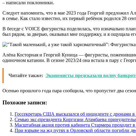
– написали поклонники.
Следует напомнить, что в мае 2023 года Георгий предложил Ал
в семье. Как стало известно, их первый ребёнок родился 28 сен
В беседе с VOICE фигуристка поделилась, что изначально план
был рядом, за дверью, оказывал мне поддержку, и я ощущала ег
Алёна Косторная и Георгий Куница — фигуристы, поженившиеся
одиночном катании. В сезоне 2023/24 она встала в пару с Геор
Читайте также:
Экономисты предсказали волну банкротс
Осенью прошлого года пара сообщила, что пропустит два сезо
Похожие записи:
Госсекретарь США высказался об инциденте с дронами 
Семью экс-президента Киргизии Атамбаева принудитель
Масштабная акция против кабинета Стармера проходит в
При взрыве на жд путях в Орловской области погибли дв