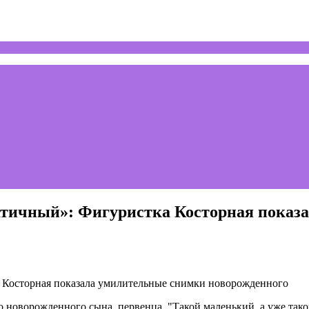
матичный»: Фигуристка Косторная показ
 новорожденного сына, первенца. "Такой маленький, а уже так