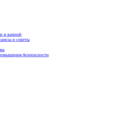
и и ванной
юансы и советы
ома
 повышения безопасности