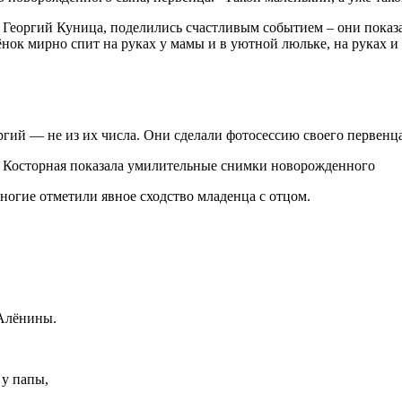
т Георгий Куница, поделились счастливым событием – они пока
нок мирно спит на руках у мамы и в уютной люльке, на руках 
ргий — не из их числа. Они сделали фотосессию своего первенца
огие отметили явное сходство младенца с отцом.
 Алёнины.
 у папы,