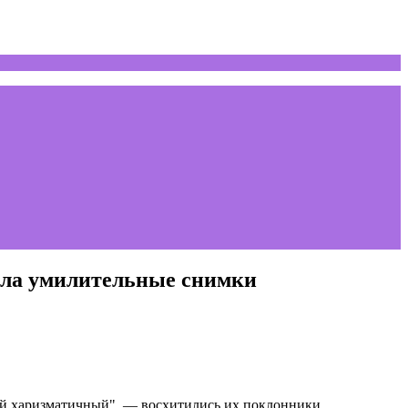
ала умилительные снимки
ой харизматичный", — восхитились их поклонники.