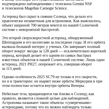
подтверждено наблюдениями с телескопа Gemini NSF
и телескопов Magellan Carnegie Science.
Астероид был скрыт в сиянии Солнца, что делало его
практически незаметным для астрономов. Как выяснилось,
объект шириной 700 метров мчится по нашей Солнечной
системе с невероятной быстротой.
Это второй сверхскоростной астероид, обнаруженный
Шеппардом и его коллегами за последние годы. И его орбита
вызвала большой интерес у ученых. Он завершает полный
оборот вокруг звезды за 128 дней — исключительно короткий
период, который делает его одним из самых быстрых
известных объектов в нашей Солнечной системе. Лишь один
астероид, 2021 PH27, опережает его, совершая оборот
за 113 дней.
Однако особенность 2025 SC79 не только в его скорости,
но и в траектории: он ныряет ниже орбиты Меркурия и при
этом полностью остается внутри орбиты Венеры.
Небесные тела, вращающиеся так близко к Солнцу, как
правило, являются сложной целью для наблюдений.
Астрономы называют такие объекты «сумеречными»
астероидами, потому что их можно наблюдать только