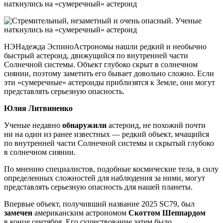
НЭНадежда ЭспиноАстрономы нашли редкий и необычно
быстрый астероид, движущийся по внутренней части
Солнечной системы. Объект глубоко скрыт в солнечном
сиянии, поэтому заметить его бывает довольно сложно. Если
эти «сумеречные» астероиды приблизятся к Земле, они могут
представлять серьезную опасность.
Юлия Литвиненко
Ученые недавно
обнаружили
астероид, не похожий почти
ни на один из ранее известных — редкий объект, мчащийся
по внутренней части Солнечной системы и скрытый глубоко
в солнечном сиянии.
По мнению специалистов, подобные космические тела, в силу
определенных сложностей для наблюдения за ними, могут
представлять серьезную опасность для нашей планеты.
Впервые объект, получивший название 2025 SC79, был
замечен
американским астрономом
Скоттом Шеппардом
в конце сентября. Его существование затем было