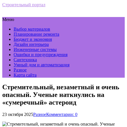
Строительный портал
Меню
Выбор материалов
Планирование ремонта
Бюджет и экономия
Дизайн интерьера
Инженерные системы
Ошибки и предупреждения
Сантехника
Умный дом и автоматизация
Разное
Карта сайта
Стремительный, незаметный и очень
опасный. Ученые наткнулись на
«сумеречный» астероид
23 октября 2025
Разное
Комментарии: 0