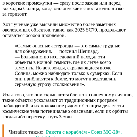
в короткие промежутки — сразу после захода или перед
восходом Солнца, когда оно опускается достаточно низко
за горизонт.
Хотя ученые уже выявили множество более заметных
околоземных объектов, такие, как 2025 SC79, продолжают
оставаться особой проблемой.
«Самые опасные астероиды — это самые трудные
для обнаружения, — пояснил Шеппард.
— Большинство исследований находят эти
объекты в ночной темноте, где их легче всего
заметить. Но астероиды, скрывающиеся возле
Солнца, можно наблюдать только в сумерках. Если
они приблизятся к Земле, то могут представлять
серьезную угрозу столкновения».
Из-за того, что они скрываются близко к солнечному сиянию,
такие объекты ускользают от традиционных программ
наблюдений, а их положение рядом с Солнцем делает эти
космические тела потенциально опасными, если их орбиты
когда-либо пересекут путь Земли.
Читайте также:
Ракета с кораблём «Союз МС-28»,