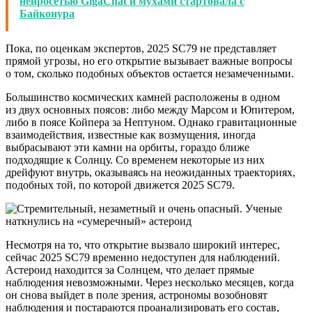
нейросетью GigaChat и мухами стартовала с
Байконура
Пока, по оценкам экспертов, 2025 SC79 не представляет
прямой угрозы, но его открытие вызывает важные вопросы
о том, сколько подобных объектов остается незамеченными.
Большинство космических камней расположены в одном
из двух основных поясов: либо между Марсом и Юпитером,
либо в поясе Койпера за Нептуном. Однако гравитационные
взаимодействия, известные как возмущения, иногда
выбрасывают эти камни на орбиты, гораздо ближе
подходящие к Солнцу. Со временем некоторые из них
дрейфуют внутрь, оказываясь на неожиданных траекториях,
подобных той, по которой движется 2025 SC79.
Несмотря на то, что открытие вызвало широкий интерес,
сейчас 2025 SC79 временно недоступен для наблюдений.
Астероид находится за Солнцем, что делает прямые
наблюдения невозможными. Через несколько месяцев, когда
он снова выйдет в поле зрения, астрономы возобновят
наблюдения и постараются проанализировать его состав,